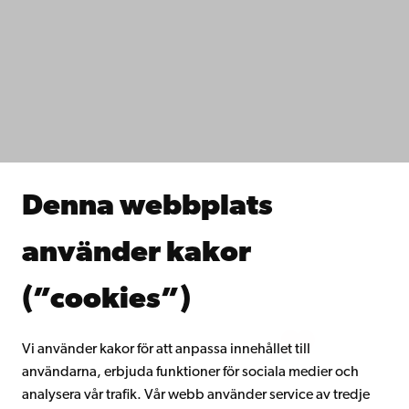
Kontaktuppgifter
Tillgänglighet
Dataskydd
IT-hjälp
Fakulteterna
Studera hos oss
Forska hos oss
Samarbeta med oss
Åbo Akademis bibliotek
Denna webbplats
Kontinuerligt lärande
Donera till Åbo Akademi
använder kakor
Gå med i Åbo Akademis alumnnätverk
Om Åbo Akademi
(”cookies”)
Intranätet
Vi använder kakor för att anpassa innehållet till
användarna, erbjuda funktioner för sociala medier och
Facebook
Instagram
YouTube
LinkedIn
Blog
Snapchat
analysera vår trafik. Vår webb använder service av tredje