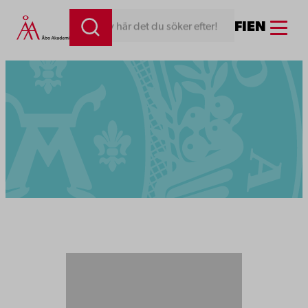
Menu
FI
EN
Skriv här det du söker efter!