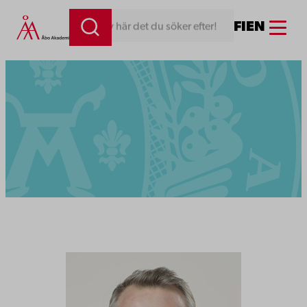
Menu
FI
EN
Skriv här det du söker efter!