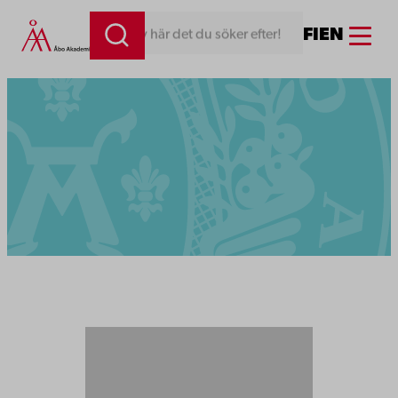
Menu
FI
EN
Skriv här det du söker efter!