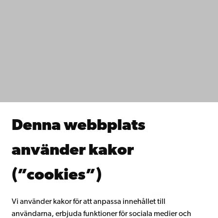
Kontaktuppgifter
Tillgänglighet
Dataskydd
IT-hjälp
Fakulteterna
Studera hos oss
Forska hos oss
Samarbeta med oss
Åbo Akademis bibliotek
Denna webbplats
Kontinuerligt lärande
Donera till Åbo Akademi
använder kakor
Gå med i Åbo Akademis alumnnätverk
Om Åbo Akademi
(”cookies”)
Intranätet
Vi använder kakor för att anpassa innehållet till
användarna, erbjuda funktioner för sociala medier och