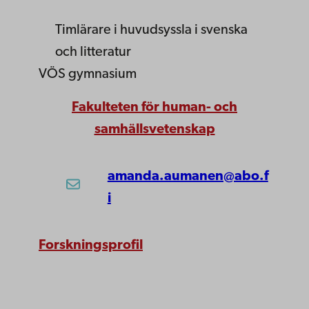
Timlärare i huvudsyssla
i svenska
och litteratur
VÖS gymnasium
Fakulteten för human- och
samhällsvetenskap
amanda.aumanen@abo.f
i
Forskningsprofil