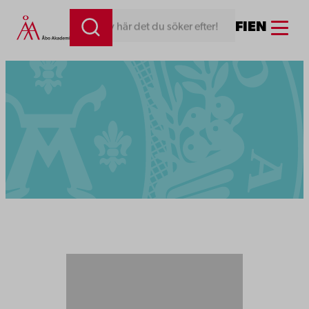
Menu
FI
EN
Skriv här det du söker efter!