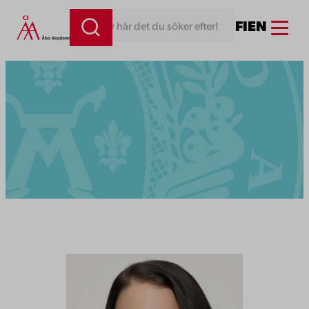
Menu
FI
EN
Skriv här det du söker efter!