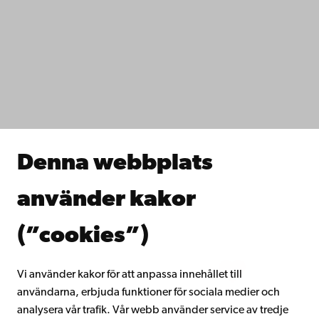
Kontaktuppgifter
Tillgänglighet
Dataskydd
IT-hjälp
Fakulteterna
Studera hos oss
Forska hos oss
Samarbeta med oss
Åbo Akademis bibliotek
Denna webbplats
Kontinuerligt lärande
Donera till Åbo Akademi
använder kakor
Gå med i Åbo Akademis alumnnätverk
Om Åbo Akademi
(”cookies”)
Intranätet
Vi använder kakor för att anpassa innehållet till
användarna, erbjuda funktioner för sociala medier och
Facebook
Instagram
YouTube
LinkedIn
Blog
Snapchat
analysera vår trafik. Vår webb använder service av tredje