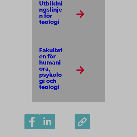
Utbildni
ngslinje
n för
teologi
Fakultet
en för
humani
ora,
psykolo
gi och
teologi