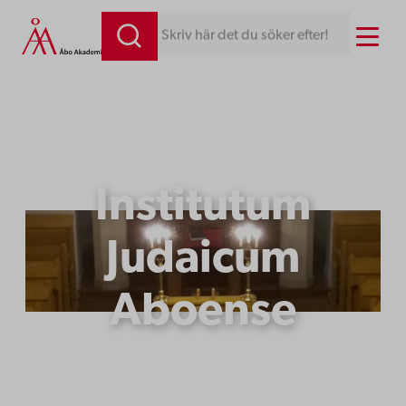
Hoppa
Menu
Skriv här det du söker efter!
till
innehåll
Institutum
Judaicum
Aboense