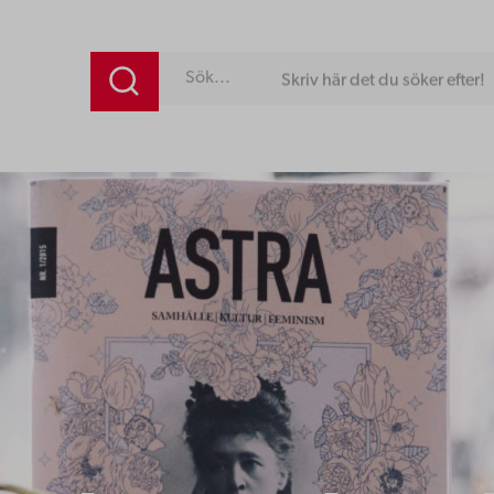
Skriv här det du söker efter!