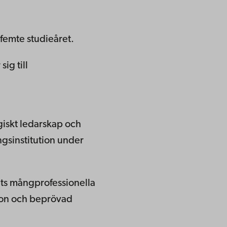
 femte studieåret.
ig till
giskt ledarskap och
ngsinstitution under
ets mångprofessionella
ion och beprövad