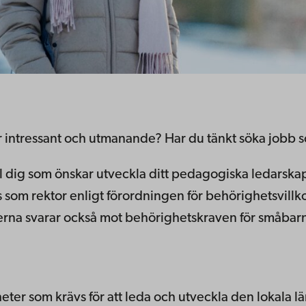
r intressant och utmanande? Har du tänkt söka jobb 
till dig som önskar utveckla ditt pedagogiska ledars
 som rektor enligt förordningen för behörighetsvillko
erna svarar också mot behörighetskraven för småba
ter som krävs för att leda och utveckla den lokala lä