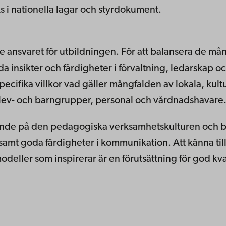
ks i nationella lagar och styrdokument.
de ansvaret för utbildningen. För att balansera de m
oda insikter och färdigheter i förvaltning, ledarskap 
cifika villkor vad gäller mångfalden av lokala, kult
 elev- och barngrupper, personal och vårdnadshavare
ytande på den pedagogiska verksamhetskulturen och 
samt goda färdigheter i kommunikation. Att känna til
deller som inspirerar är en förutsättning för god kval