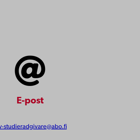
E-post
v-studieradgivare@abo.fi