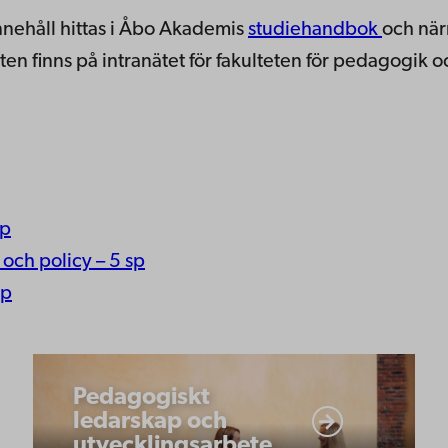
nnehåll hittas i Åbo Akademis
studiehandbok
och när
en finns på intranätet för fakulteten för pedagogik o
sp
 och policy – 5 sp
sp
Pedagogiskt
Pedagogiskt
ledarskap
ledarskap och
och
utvecklingsarbete