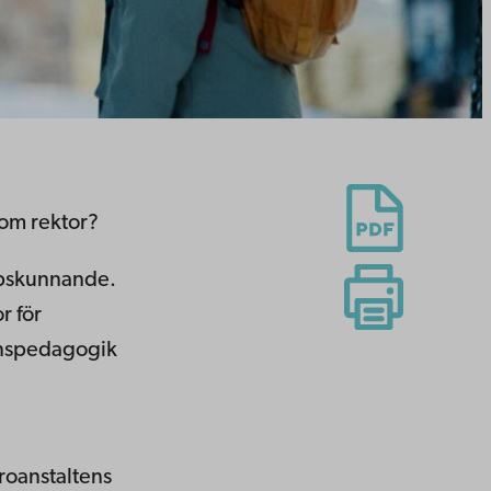
som rektor?
kapskunnande.
r för
rnspedagogik
roanstaltens