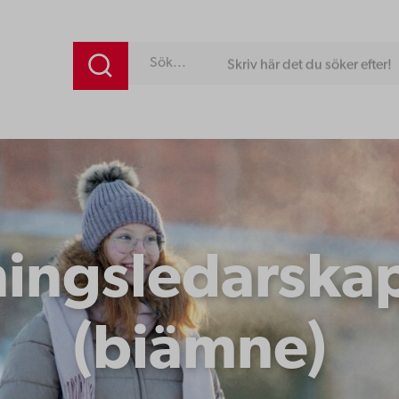
Skriv här det du söker efter!
ningsledarskap
(biämne)