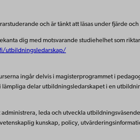
lärarstuderande och är tänkt att läsas under fjärde och
kanta dig med motsvarande studiehelhet som riktar s
i/utbildningsledarskap/
Kurserna ingår delvis i magisterprogrammet i pedago
i lämpliga delar utbildningsledarskapet i en utbildni
 administrera, leda och utveckla utbildningsväsend
vetenskaplig kunskap, policy, utvärderingsinformat