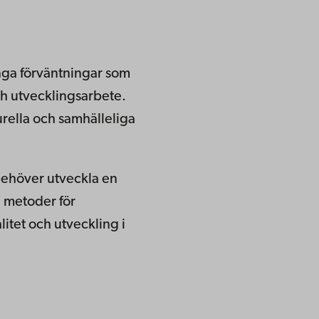
ånga förväntningar som
och utvecklingsarbete.
urella och samhälleliga
.
behöver utveckla en
l metoder för
itet och utveckling i