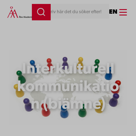
Menu
EN
Skriv här det du söker efter!
Interkulturell
kommunikatio
n (biämne)