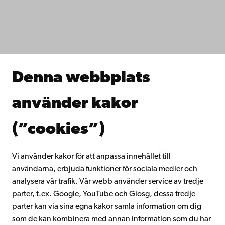
IT-hjälp
Fakulteterna
Studera hos oss
Forska hos oss
Samarbeta med oss
Åbo Akademis bibliotek
Denna webbplats
Kontinuerligt lärande
Donera till Åbo Akademi
använder kakor
Gå med i Åbo Akademis alumnnätverk
Om Åbo Akademi
(”cookies”)
Intranätet
Vi använder kakor för att anpassa innehållet till
användarna, erbjuda funktioner för sociala medier och
Facebook
Instagram
YouTube
LinkedIn
Blog
Snapchat
analysera vår trafik. Vår webb använder service av tredje
parter, t.ex. Google, YouTube och Giosg, dessa tredje
parter kan via sina egna kakor samla information om dig
som de kan kombinera med annan information som du har