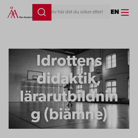
Menu
EN
Skriv här det du söker efter!
Idrottens
didaktik,
lärarutbildnin
g (biämne)