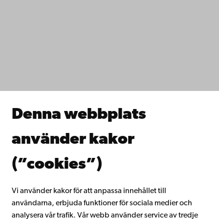
Kontaktuppgifter
Tillgänglighet
Dataskydd
IT-hjälp
Fakulteterna
Studera hos oss
Forska hos oss
Samarbeta med oss
Åbo Akademis bibliotek
Denna webbplats
Kontinuerligt lärande
Donera till Åbo Akademi
använder kakor
Gå med i Åbo Akademis alumnnätverk
Om Åbo Akademi
(”cookies”)
Intranätet
Vi använder kakor för att anpassa innehållet till
användarna, erbjuda funktioner för sociala medier och
Facebook
Instagram
YouTube
LinkedIn
Blog
Snapchat
analysera vår trafik. Vår webb använder service av tredje