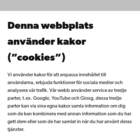
Forska hos oss
Samarbeta med oss
Åbo Akademis bibliotek
Denna webbplats
Kontinuerligt lärande
Donera till Åbo Akademi
använder kakor
Gå med i Åbo Akademis alumnnätverk
Om Åbo Akademi
(”cookies”)
Intranätet
Vi använder kakor för att anpassa innehållet till
användarna, erbjuda funktioner för sociala medier och
Facebook
Instagram
YouTube
LinkedIn
Blog
Snapchat
analysera vår trafik. Vår webb använder service av tredje
parter, t.ex. Google, YouTube och Giosg, dessa tredje
parter kan via sina egna kakor samla information om dig
som de kan kombinera med annan information som du har
gett dem eller som de har samlat in när du har använt deras
tjänster.