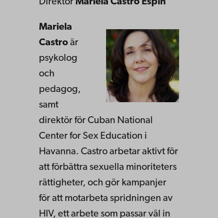
Direktör
Mariela Castro Espín
Mariela
Castro
är
psykolog
och
pedagog,
samt
direktör för Cuban National
Center for Sex Education i
Havanna. Castro arbetar aktivt för
att förbättra sexuella minoriteters
rättigheter, och gör kampanjer
för att motarbeta spridningen av
HIV, ett arbete som passar väl in