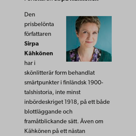
Den
prisbelönta
författaren
Sirpa
Kähkönen
har i
skönlitterär form behandlat
smärtpunkter i finländsk 1900-
talshistoria, inte minst
inbördeskriget 1918, på ett både
blottläggande och
framåtblickande sätt. Även om
Kähkönen på ett nästan