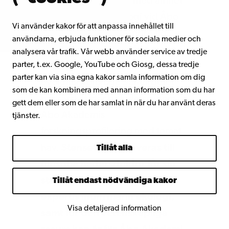
Stenseth samarbetar med ämnet
miljö- och marinbiologi vid Åbo
Vi använder kakor för att anpassa innehållet till
Akademi sedan en längre tid,
användarna, erbjuda funktioner för sociala medier och
särskilt kring tematik från marin
analysera vår trafik. Vår webb använder service av tredje
parter, t.ex. Google, YouTube och Giosg, dessa tredje
ekologi och miljö till
parter kan via sina egna kakor samla information om dig
evolutionsbiologi. Samarbetet
som de kan kombinera med annan information som du har
har särskilt stor betydelse inom
gett dem eller som de har samlat in när du har använt deras
Åbo Akademis
tjänster.
forskningsprofilering med temat
hav.
Stenseth promoveras till
Tillåt alla
filosofie hedersdoktor för sin
starka profilering och stora
Tillåt endast nödvändiga kakor
expertis inom marin ekologi,
Visa detaljerad information
samt för den vetenskapliga