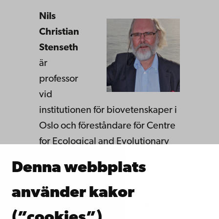
Nils
Christian
Stenseth
är
professor
vid
institutionen för biovetenskaper i
Oslo och föreståndare för Centre
for Ecological and Evolutionary
Synthesis, CEES. Stenseth är en
Denna webbplats
renommerad och ofta citerad
expert inom ekologin som
använder kakor
vetenskap, nordiskt och globalt.
(”cookies”)