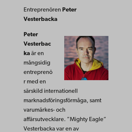
Entreprenören
Peter
Vesterbacka
Peter
Vesterbac
ka
är en
mångsidig
entreprenö
r med en
särskild internationell
marknadsföringsförmåga, samt
varumärkes- och
affärsutvecklare. ”Mighty Eagle”
Vesterbacka var en av