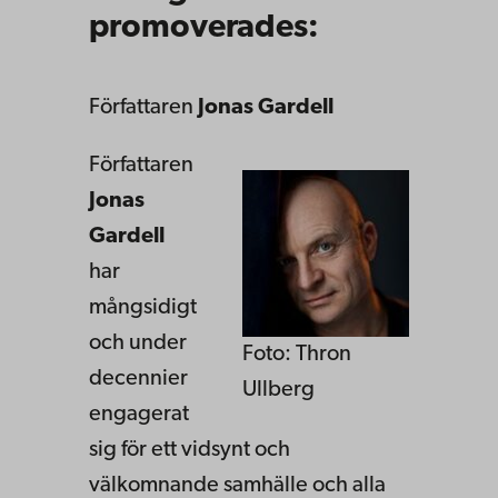
promoverades:
Författaren
Jonas Gardell
Författaren
Jonas
Gardell
har
mångsidigt
och under
Foto: Thron
decennier
Ullberg
engagerat
sig för ett vidsynt och
välkomnande samhälle och alla