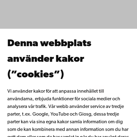
Fakulteterna
Studera hos oss
Forska hos oss
Samarbeta med oss
Åbo Akademis bibliotek
Denna webbplats
Kontinuerligt lärande
Donera till Åbo Akademi
använder kakor
Gå med i Åbo Akademis alumnnätverk
Om Åbo Akademi
(”cookies”)
Intranätet
Vi använder kakor för att anpassa innehållet till
användarna, erbjuda funktioner för sociala medier och
Facebook
Instagram
YouTube
LinkedIn
Blog
Snapchat
analysera vår trafik. Vår webb använder service av tredje
parter, t.ex. Google, YouTube och Giosg, dessa tredje
parter kan via sina egna kakor samla information om dig
som de kan kombinera med annan information som du har