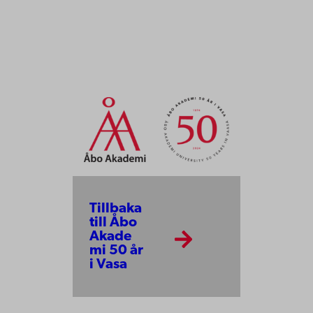
Tillbaka
till Åbo
Akade
mi 50 år
i Vasa