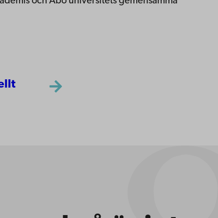
kademis och Åbo universitets gemensamma
ellt