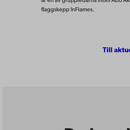
är en av gruppledarna inom Åbo A
flaggskepp InFlames.
Till aktu