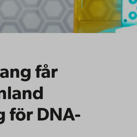
ang får
inland
g för DNA-