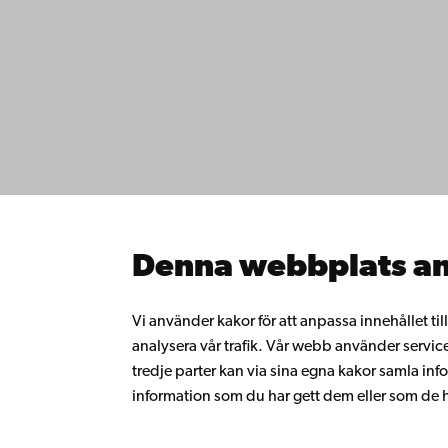
Kontaktu
Åbo Akademi
Tillgäng
Domkyrkotorget 3
Datasky
20500 Åbo
IT-hjälp
Fakultet
Studera 
Åbo Akademi i Vasa
Forska h
Strandgatan 2
Samarbe
65100 Vasa
Åbo Akad
Denna webbplats an
Kontinue
Växel
Donera t
Gå med 
+358 2 215 31
Vi använder kakor för att anpassa innehållet ti
alumnnä
analysera vår trafik. Vår webb använder servic
Om Åbo
tredje parter kan via sina egna kakor samla 
Intranäte
information som du har gett dem eller som de ha