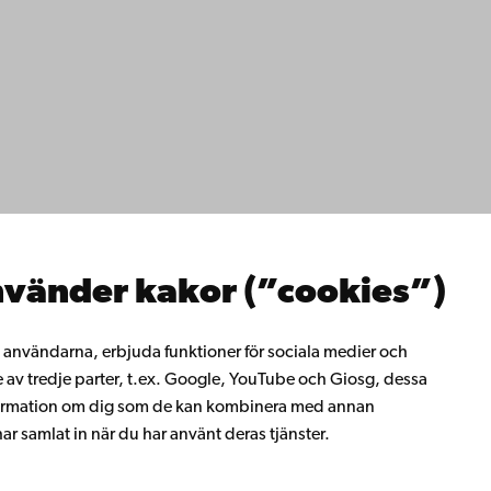
ppgifter
lighet
dd
Facebook
Instagram
YouTube
LinkedIn
Blog
Snapchat
erna
hos oss
os oss
ta med oss
emis bibliotek
vänder kakor (”cookies”)
rligt lärande
ill Åbo Akademi
i Åbo Akademis
ll användarna, erbjuda funktioner för sociala medier och
tverk
e av tredje parter, t.ex. Google, YouTube och Giosg, dessa
 Akademi
information om dig som de kan kombinera med annan
t
r samlat in när du har använt deras tjänster.