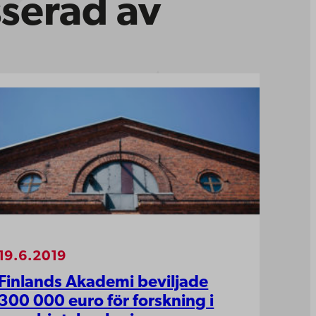
sserad av
19.6.2019
Finlands Akademi beviljade
300 000 euro för forskning i