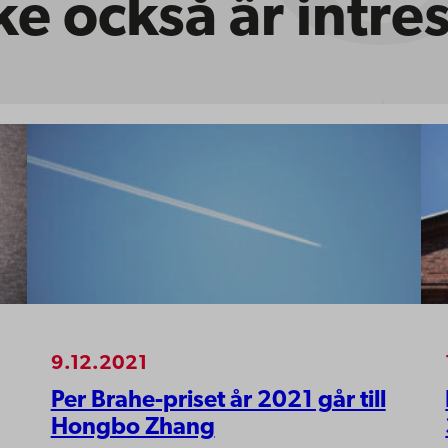
e också är intre
9.12.2021
Per Brahe-priset år 2021 går till
Hongbo Zhang