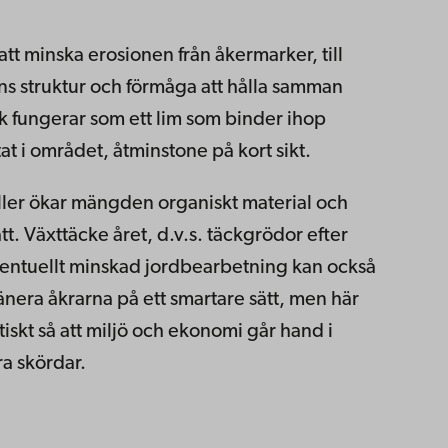
att minska erosionen från åkermarker, till
s struktur och förmåga att hålla samman
alk fungerar som ett lim som binder ihop
at i området, åtminstone på kort sikt.
ler ökar mängden organiskt material och
t. Växttäcke året, d.v.s. täckgrödor efter
ntuellt minskad jordbearbetning kan också
änera åkrarna på ett smartare sätt, men här
ktiskt så att miljö och ekonomi går hand i
a skördar.