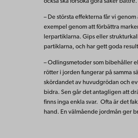
också ska försöka göra saker bättre.
– De största effekterna får vi genom 
exempel genom att förbättra marken
lerpartiklarna. Gips eller strukturk
partiklarna, och har gett goda result
– Odlingsmetoder som bibehåller el
rötter i jorden fungerar på samma sät
skördandet av huvudgrödan och eve
bidra. Sen går det antagligen att dr
finns inga enkla svar. Ofta är det fa
hand. En välmående jordmån ger br