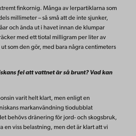
extremt finkornig. Många av lerpartiklarna som
dels millimeter – så små att de inte sjunker,
åar och ända ut i havet innan de klumpar
räcker med ett tiotal milligram per liter av
se ut som den gör, med bara några centimeters
niskans fel att vattnet är så brunt? Vad kan
gonsin varit helt klart, men enligt en
nniskans markanvändning tiodubblat
det behövs dränering för jord- och skogsbruk,
ra en viss belastning, men det är klart att vi