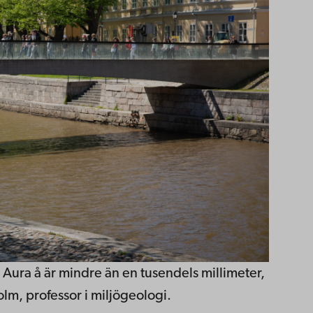
i Aura å är mindre än en tusendels millimeter,
lm, professor i miljögeologi.