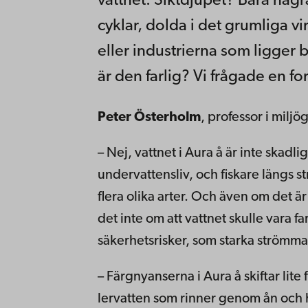
vattnet. Siktdjupet? Bara några
cyklar, dolda i det grumliga vir
eller industrierna som ligge
är den farlig? Vi frågade en fo
Peter Österholm
, professor i milj
– Nej, vattnet i Aura å är inte skadlig
undervattensliv, och fiskare längs s
flera olika arter. Och även om det är
det inte om att vattnet skulle vara f
säkerhetsrisker, som starka strömmar,
– Färgnyanserna i Aura å skiftar lite
lervatten som rinner genom ån och h