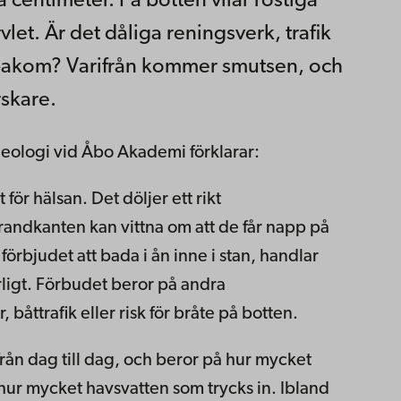
 centimeter. På botten vilar rostiga
vlet. Är det dåliga reningsverk, trafik
r bakom? Varifrån kommer smutsen, och
rskare.
ögeologi vid Åbo Akademi förklarar:
t för hälsan. Det döljer ett rikt
trandkanten kan vittna om att de får napp på
 förbjudet att bada i ån inne i stan, handlar
arligt. Förbudet beror på andra
 båttrafik eller risk för bråte på botten.
 från dag till dag, och beror på hur mycket
ur mycket havsvatten som trycks in. Ibland