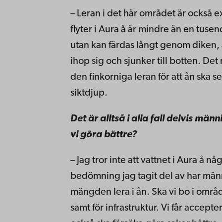
– Leran i det här området är också 
flyter i Aura å är mindre än en tusen
utan kan färdas långt genom diken, 
ihop sig och sjunker till botten. Det 
den finkorniga leran för att ån ska 
siktdjup.
Det är alltså i alla fall delvis män
vi göra bättre?
– Jag tror inte att vattnet i Aura å nå
bedömning jag tagit del av har mä
mängden lera i ån. Ska vi bo i områ
samt för infrastruktur. Vi får accepte