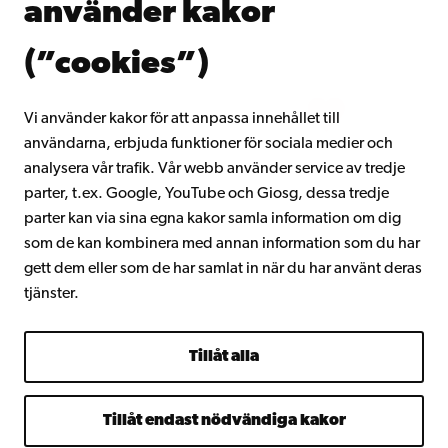
använder kakor
Gå med i Åbo Akademis alumnnätverk
Om Åbo Akademi
(”cookies”)
Intranätet
Vi använder kakor för att anpassa innehållet till
användarna, erbjuda funktioner för sociala medier och
Facebook
Instagram
YouTube
LinkedIn
Blog
Snapchat
analysera vår trafik. Vår webb använder service av tredje
parter, t.ex. Google, YouTube och Giosg, dessa tredje
parter kan via sina egna kakor samla information om dig
som de kan kombinera med annan information som du har
gett dem eller som de har samlat in när du har använt deras
tjänster.
Tillåt alla
Tillåt endast nödvändiga kakor