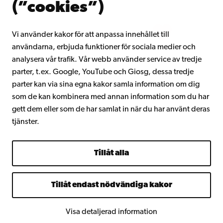
(”cookies”)
Intranätet
Vi använder kakor för att anpassa innehållet till
användarna, erbjuda funktioner för sociala medier och
Facebook
Instagram
YouTube
LinkedIn
Blog
Snapchat
analysera vår trafik. Vår webb använder service av tredje
parter, t.ex. Google, YouTube och Giosg, dessa tredje
parter kan via sina egna kakor samla information om dig
som de kan kombinera med annan information som du har
gett dem eller som de har samlat in när du har använt deras
tjänster.
Tillåt alla
Tillåt endast nödvändiga kakor
Visa detaljerad information