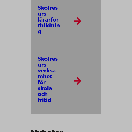
Skolres
urs
lärarfor
tbildnin
g
Skolres
urs
verksa
mhet
för
skola
och
fritid