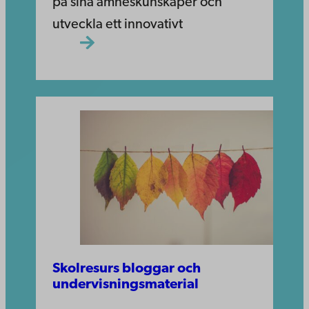
på sina ämneskunskaper och
utveckla ett innovativt
Skolresurs bloggar och
undervisnings­material