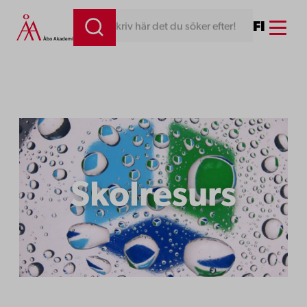
Hoppa
Menu
FI
Skriv här det du söker efter!
till
innehåll
Skolresurs