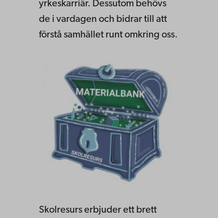
yrkeskarriär. Dessutom behöv
s
de i vardagen och bidrar
till
att
förstå samhället ru
nt omkring oss.
Skolresurs erbjuder ett brett