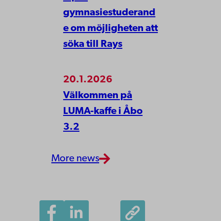
gymnasiestuderand
e om möjligheten att
söka till Rays
20.1.2026
Välkommen på
LUMA-kaffe i Åbo
3.2
More news