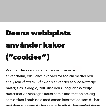
Fakulteterna
Studera hos oss
Forska hos oss
Samarbeta med oss
Åbo Akademis bibliotek
Denna webbplats
Kontinuerligt lärande
Donera till Åbo Akademi
använder kakor
Gå med i Åbo Akademis alumnnätverk
Om Åbo Akademi
(”cookies”)
Intranätet
Vi använder kakor för att anpassa innehållet till
användarna, erbjuda funktioner för sociala medier och
Facebook
Instagram
YouTube
LinkedIn
Blog
Snapchat
analysera vår trafik. Vår webb använder service av tredje
parter, t.ex. Google, YouTube och Giosg, dessa tredje
parter kan via sina egna kakor samla information om dig
som de kan kombinera med annan information som du har