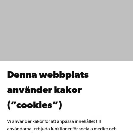
Kontaktuppgifter
Tillgänglighet
Dataskydd
IT-hjälp
Fakulteterna
Studera hos oss
Forska hos oss
Samarbeta med oss
Åbo Akademis bibliotek
Denna webbplats
Kontinuerligt lärande
Donera till Åbo Akademi
använder kakor
Gå med i Åbo Akademis alumnnätverk
Om Åbo Akademi
(”cookies”)
Intranätet
Vi använder kakor för att anpassa innehållet till
användarna, erbjuda funktioner för sociala medier och