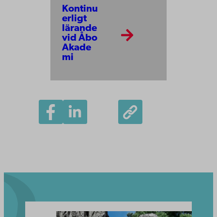
Kontinu
erligt
lärande
vid Åbo
Akade
mi