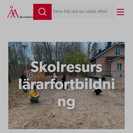
Hoppa
Menu
Skriv här det du söker efter!
till
innehåll
Skolresurs
lärarfortbildni
ng