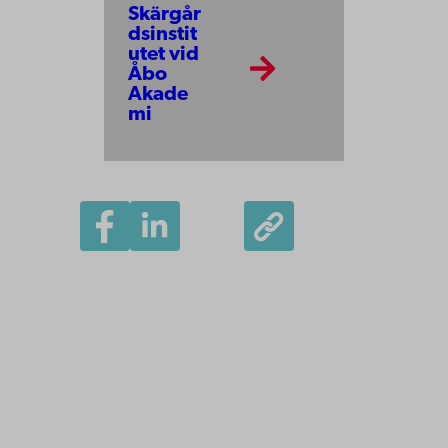
Skärgår
dsinstit
utet vid
Åbo
Akade
mi
Åbo Akademi