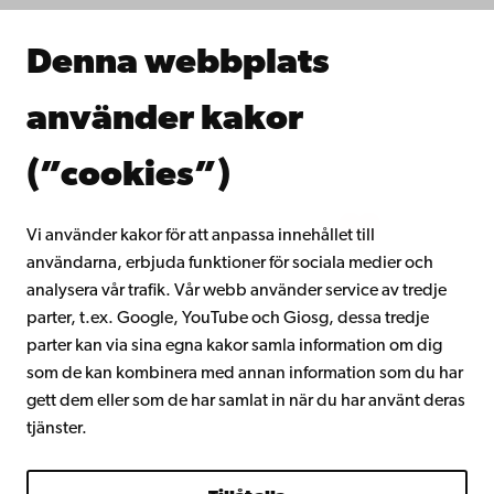
Samarbeta med oss
Åbo Akademis bibliotek
Denna webbplats
Kontinuerligt lärande
Donera till Åbo Akademi
använder kakor
Gå med i Åbo Akademis alumnnätverk
Om Åbo Akademi
(”cookies”)
Intranätet
Vi använder kakor för att anpassa innehållet till
användarna, erbjuda funktioner för sociala medier och
Facebook
Instagram
YouTube
LinkedIn
Blog
Snapchat
analysera vår trafik. Vår webb använder service av tredje
parter, t.ex. Google, YouTube och Giosg, dessa tredje
parter kan via sina egna kakor samla information om dig
som de kan kombinera med annan information som du har
gett dem eller som de har samlat in när du har använt deras
tjänster.