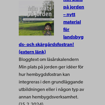
på jorden
– nytt
material
för
landsbyg
ds- och skärgårdsfostran!
(extern länk)
Bloggtext om läsårskalendern
Min plats på jorden ger idéer för
hur hembygdsfostran kan
integreras i den grundläggande
utbildningen eller i någon typ av
annan hembygdsverksamhet.
(15.2.2024)