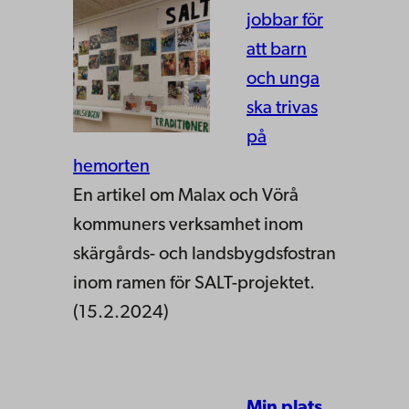
jobbar för
att barn
och unga
ska trivas
på
hemorten
En artikel om Malax och Vörå
kommuners verksamhet inom
skärgårds- och landsbygdsfostran
inom ramen för SALT-projektet.
(15.2.2024)
Min plats