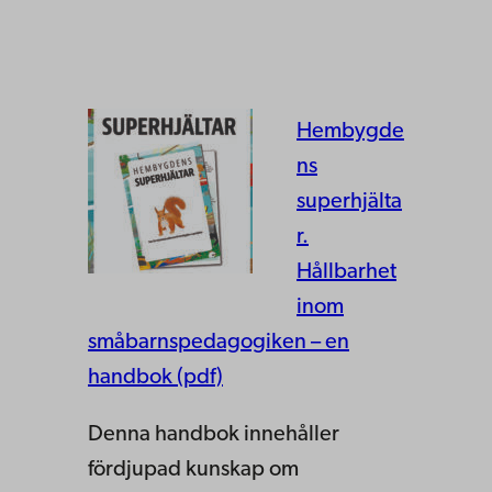
Hembygde
ns
superhjälta
r.
Hållbarhet
inom
småbarnspedagogiken – en
handbok (pdf)
Denna handbok innehåller
fördjupad kunskap om