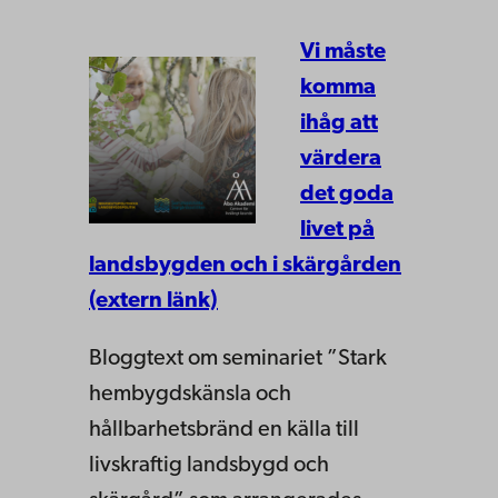
Vi måste
komma
ihåg att
värdera
det goda
livet på
landsbygden och i skärgården
(extern länk)
Bloggtext om seminariet ”Stark
hembygdskänsla och
hållbarhetsbränd en källa till
livskraftig landsbygd och