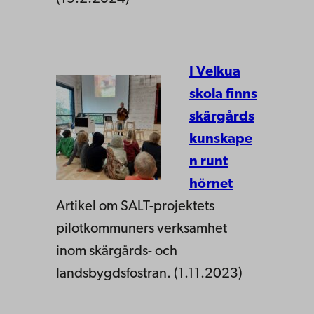
I Velkua
skola finns
skärgårds
kunskape
n runt
hörnet
Artikel om SALT-projektets
pilotkommuners verksamhet
inom skärgårds- och
landsbygdsfostran. (1.11.2023)