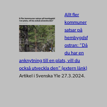
Allt fler
kommuner
satsar på
hembygdsf
ostran: ”Då
du har en
anknytning till en plats, vill du
också utveckla den” (extern länk)
Artikel i Svenska Yle 27.3.2024.