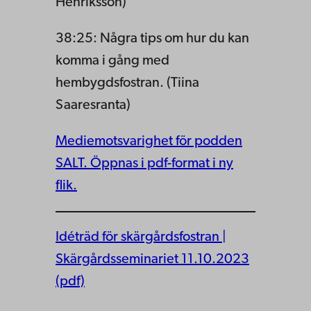
Henriksson)
38:25: Några tips om hur du kan
komma i gång med
hembygdsfostran. (Tiina
Saaresranta)
Mediemotsvarighet för podden
SALT. Öppnas i pdf-format i ny
flik.
Idéträd för skärgårdsfostran |
Skärgårdsseminariet 11.10.2023
(pdf)