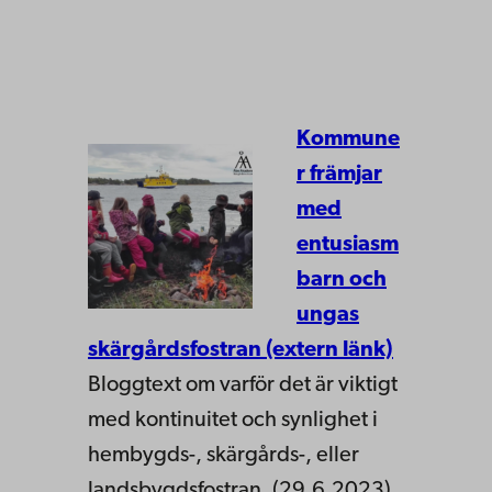
Kommune
r främjar
med
entusiasm
barn och
ungas
skärgårdsfostran (extern länk)
Bloggtext om varför det är viktigt
med kontinuitet och synlighet i
hembygds-, skärgårds-, eller
landsbygdsfostran. (29.6.2023)