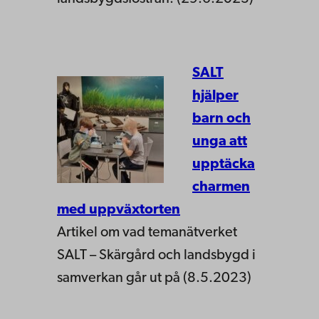
SALT
hjälper
barn och
unga att
upptäcka
charmen
med uppväxtorten
Artikel om vad temanätverket
SALT – Skärgård och landsbygd i
samverkan går ut på (8.5.2023)