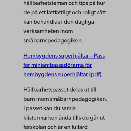
hållbarhetsteman och tips på hur
de på ett lättfattligt och roligt sätt
kan behandlas i den dagliga
verksamheten inom
småbarnspedagogiken.
Hembygdens superhjältar – Pass
för miniambassadörerna för
hembygdens superhjältar (pdf)
Hållbarhetspasset delas ut till
barn inom småbarnpedagogiken.
I passet kan du samla
klistermärken ända tills du går ut
förskolan och är en fullärd