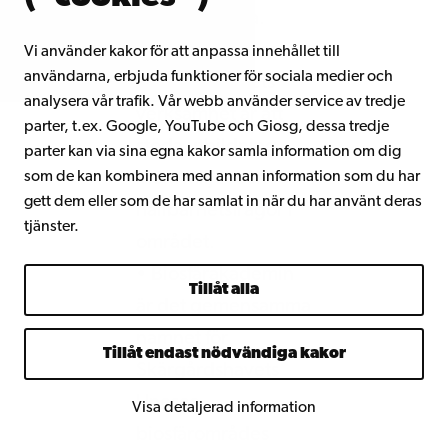
landsvägsfärja.
• En viktig del av
Vi använder kakor för att anpassa innehållet till
användarna, erbjuda funktioner för sociala medier och
biosfärområdets
analysera vår trafik. Vår webb använder service av tredje
verksamhet är att
parter, t.ex. Google, YouTube och Giosg, dessa tredje
stöda utbildning
parter kan via sina egna kakor samla information om dig
inom miljö- och
som de kan kombinera med annan information som du har
gett dem eller som de har samlat in när du har använt deras
hållbarhetsfrågor i
tjänster.
området.
• Biosfärakademin
Tillåt alla
är det gemensamma
namnet för
Tillåt endast nödvändiga kakor
Skärgårdshavets
Unesco
Visa detaljerad information
biosfärområdes