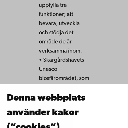
uppfylla tre
funktioner; att
bevara, utveckla
och stödja det
område de är
verksamma inom.
• Skärgårdshavets
Unesco
biosfärområdet, som
inrättades 1994, har
Denna webbplats
drygt 3 400
invånare, varav
använder kakor
cirka 360 bor på
mindre öar utan
(”cookies”)