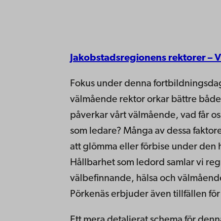
Jakobstadsregionens rektorer – 
Fokus under denna fortbildningsdag
välmående rektor orkar bättre både p
påverkar vårt välmående, vad får oss
som ledare? Många av dessa faktore
att glömma eller förbise under den 
Hållbarhet som ledord samlar vi regi
välbefinnande, hälsa och välmåend
Pörkenäs erbjuder även tillfällen fö
Ett mera detaljerat schema för denna