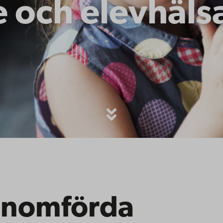
 och elevhäls
enomförda