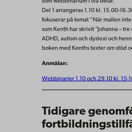
som webbinarium i två delar.
Del 1 arrangeras 1.10 kl. 15.00-16.3
fokuserar på temat ”När mallen inte
som Kenth har skrivit ”Johanna – tr
ADHD, autism och dyslexi och hennes
boken med Kenths texter om stöd och
Anmälan:
Webbinarier 1.10 och 29.10 kl. 15-
Tidigare genomf
fortbildningstillf