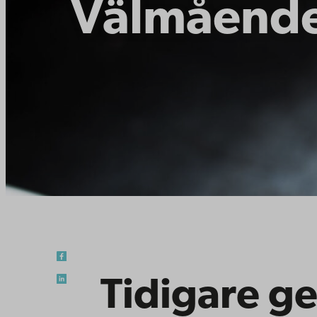
Välmående
Tidigare g