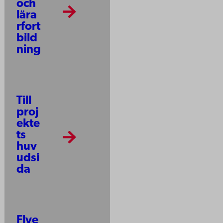
och
lära
rfort
bild
ning
Till
proj
ekte
ts
huv
udsi
da
Flye