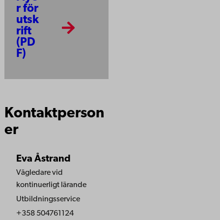
r för
utsk
rift
(PD
F)
Kontaktperson
er
Eva Åstrand
Vägledare vid
kontinuerligt lärande
Utbildningsservice
+358 504761124