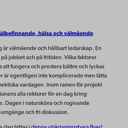
Välbefinnande, hälsa och välmående
 är välmående och hållbart ledarskap. En
å jobbet och på fritiden. Vilka faktorer
 att fungera och prestera bättre och lyckas
r är egentligen inte komplicerade men lätta
hektiska vardagen. Inom ramen för projekt
onens alla rektorer för en dag kring
e. Dagen i natursköna och rogivande
r umgänge och fri diskussion.
 dag hittas i
denna utskrivningsbara flyer!