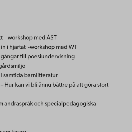
ext – workshop med ÅST
kt in i hjärtat -workshop med WT
ingångar till poesiundervisning
rgårdsmiljö
ll samtida barnlitteratur
 – Hur kan vi bli ännu bättre på att göra stort
om andraspråk och specialpedagogiska