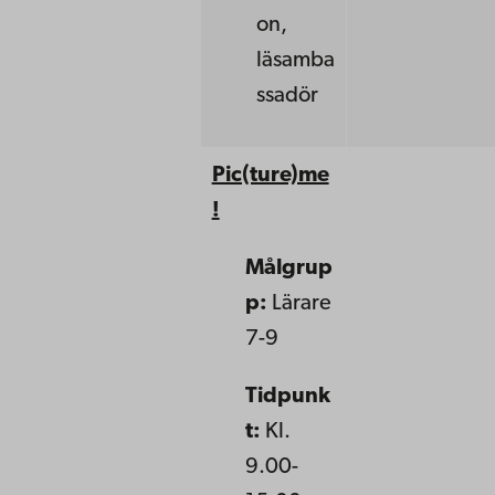
on,
läsamba
ssadör
Pic(ture)me
!
Målgrup
p:
Lärare
7-9
Tidpunk
t:
Kl.
9.00-