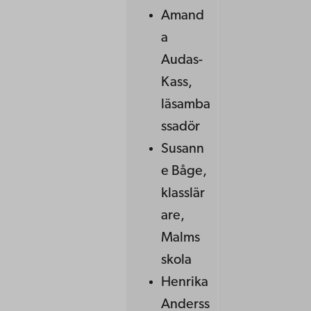
Amand
a
Audas-
Kass,
läsamba
ssadör
Susann
e Båge,
klasslär
are,
Malms
skola
Henrika
Anderss