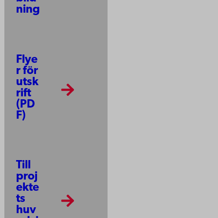
ning
Flye
r för
utsk
rift
(PD
F)
Till
proj
ekte
ts
huv