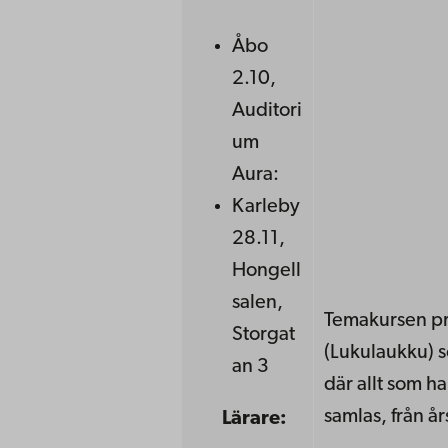
Åbo
2.10,
Auditori
um
Aura:
Karleby
28.11,
Hongell
salen,
Temakursen pr
Storgat
(Lukulaukku) s
an 3
där allt som h
samlas, från års
Lärare: