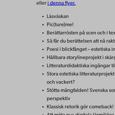
eller
i denna flyer.
Läsväskan
Pic(ture)me!
Berättarrösten på scen och i t
Så får du berättelsen att nå ra
Poesi i blickfånget – estetiska 
Hållbara storylineprojekt i skä
Litteraturdidaktiska ingångar ti
Stora estetiska litteraturprojekt
och vackert?
Stötta mångfalden! Svenska s
perspektiv
Klassisk retorik gör comeback!