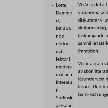
Vi får ta del 
Lotta
visionerna och
Damme
diskuterar vi 
rt,
skolorna idag
biträda
läsfrämjande i
nde
samhället stäl
rektor
framtiden.
och
lektor i
Vi funderar ock
moders
av skönlitterat
mål och
läsundervisnin
litteratu
läsare. Under 
r,
barn- och ungd
Sarlinsk
a skolan