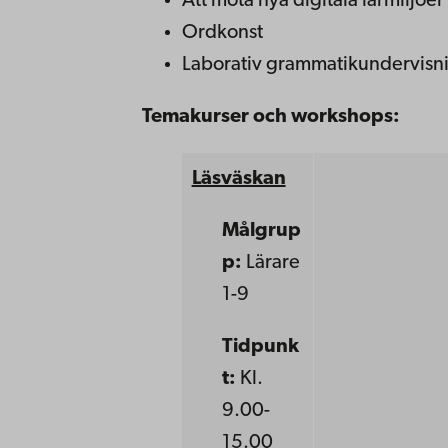
Att möta nya digitala lärmiljöer
Ordkonst
L
aborativ grammatikundervisning
Temakurser och workshops:
Läsväskan
Målgrup
p:
Lärare
1-9
Tidpunk
t:
Kl.
9.00-
15.00