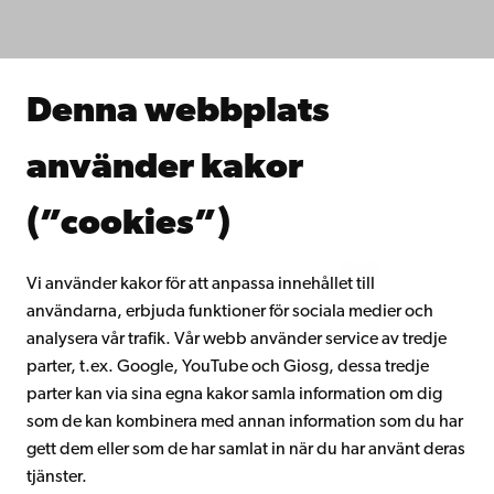
Studera hos oss
Forska hos oss
Samarbeta med oss
Åbo Akademis bibliotek
Denna webbplats
Kontinuerligt lärande
Donera till Åbo Akademi
använder kakor
Gå med i Åbo Akademis alumnnätverk
Om Åbo Akademi
(”cookies”)
Intranätet
Vi använder kakor för att anpassa innehållet till
användarna, erbjuda funktioner för sociala medier och
Facebook
Instagram
YouTube
LinkedIn
Blog
Snapchat
analysera vår trafik. Vår webb använder service av tredje
parter, t.ex. Google, YouTube och Giosg, dessa tredje
parter kan via sina egna kakor samla information om dig
som de kan kombinera med annan information som du har
gett dem eller som de har samlat in när du har använt deras
tjänster.