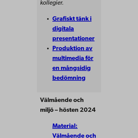
kollegier.
Grafiskt tänk i
digitala
presentationer
Produktion av
multimedia för
en mångsidig
bedömning
Välmående och
miljö – hösten 2024
Material:
Välmående och