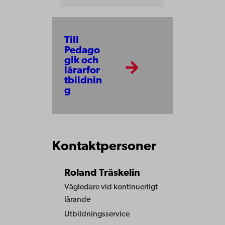
Till
Pedago
gik och
lärarfor
tbildnin
g
Kontaktpersoner
Roland Träskelin
Vägledare vid kontinuerligt
lärande
Utbildningsservice