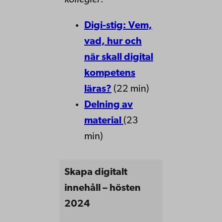
kollegier:
Digi-stig: Vem,
vad, hur och
när skall digital
kompetens
läras?
(22 min)
Delning av
material
(23
min)
Skapa digitalt
innehåll – hösten
2024