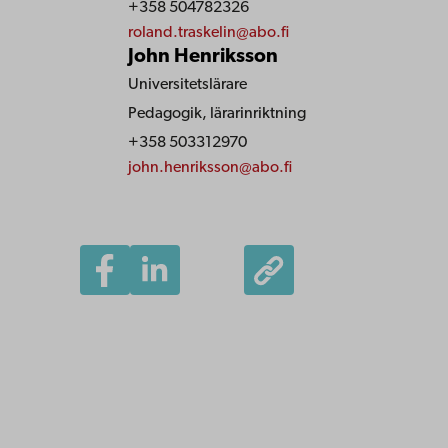
+358 504782326
roland.traskelin@abo.fi
John Henriksson
Universitetslärare
Pedagogik, lärarinriktning
+358 503312970
john.henriksson@abo.fi