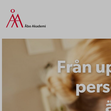
Hoppa
till
innehåll
Från up
pers