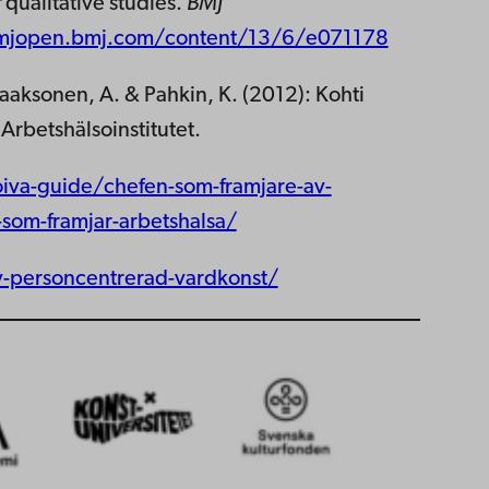
 qualitative studies.
BMJ
bmjopen.bmj.com/content/13/6/e071178
 Laaksonen, A. & Pahkin, K. (2012): Kohti
 Arbetshälsoinstitutet.
oiva-guide/chefen-som-framjare-av-
som-framjar-arbetshalsa/
v-personcentrerad-vardkonst/