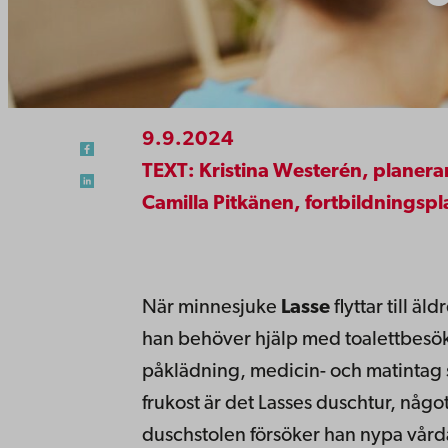
9.9.2024
TEXT: Kristina Westerén, planerar
Camilla Pitkänen, fortbildningsp
När minnesjuke
Lasse
flyttar till ä
han behöver hjälp med toalettbesök
påklädning, medicin- och matintag 
frukost är det Lasses duschtur, något 
duschstolen försöker han nypa vår