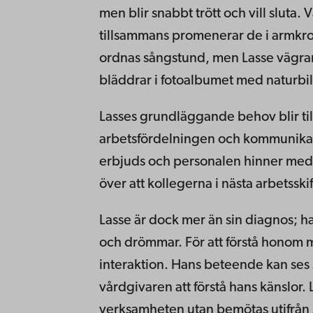
men blir snabbt trött och vill sluta. 
tillsammans promenerar de i armkro
ordnas sångstund, men Lasse vägrar 
bläddrar i fotoalbumet med naturbild
Lasses grundläggande behov blir till
arbetsfördelningen och kommunikati
erbjuds och personalen hinner med 
över att kollegerna i nästa arbetssk
Lasse är dock mer än sin diagnos; ha
och drömmar. För att förstå honom m
interaktion. Hans beteende kan ses s
vårdgivaren att förstå hans känslor. L
verksamheten utan bemötas utifrån s