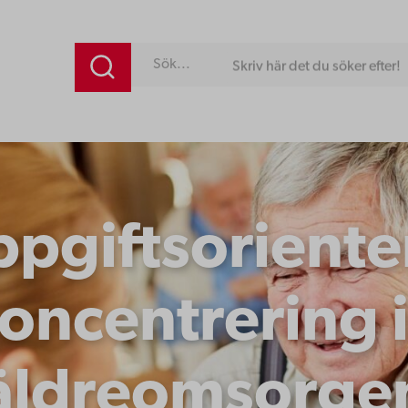
Skriv här det du söker efter!
pgiftsorienter
oncentrering
äldreomsorge