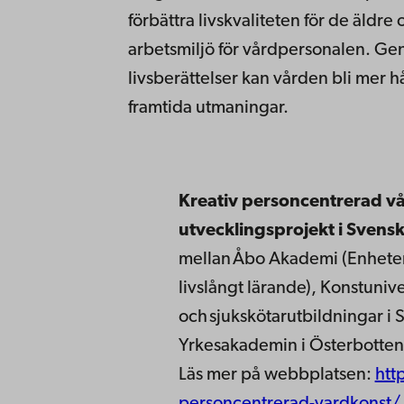
förbättra livskvaliteten för de äldre
arbetsmiljö för vårdpersonalen. Ge
livsberättelser kan vården bli mer h
framtida utmaningar.
Kreativ personcentrerad v
utvecklingsprojekt i Svens
mellan Åbo Akademi (Enheten
livslångt lärande), Konstunive
och sjukskötarutbildningar i 
Yrkesakademin i Österbotten
Läs mer på webbplatsen:
htt