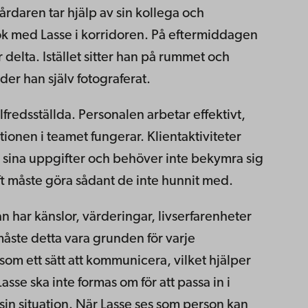
Vårdaren tar hjälp av sin kollega och
k med Lasse i korridoren. På eftermiddagen
delta. Istället sitter han på rummet och
er han själv fotograferat.
fredsställda. Personalen arbetar effektivt,
onen i teamet fungerar. Klientaktiviteter
sina uppgifter och behöver inte bekymra sig
ift måste göra sådant de inte hunnit med.
n har känslor, värderingar, livserfarenheter
åste detta vara grunden för varje
om ett sätt att kommunicera, vilket hjälper
asse ska inte formas om för att passa in i
in situation. När Lasse ses som person kan