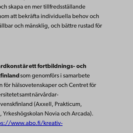
 och skapa en mer tillfredsställande
nom att bekräfta individuella behov och
ållbar och mänsklig, och bättre rustad för
årdkonst
är
ett fortbildnings- och
kfinland
som genomförs i samarbete
 för hälsovetenskaper och Centret för
rsitetet samt närvårdar-
Svenskfinland (Axxell, Prakticum,
, Yrkeshögskolan Novia och Arcada).
ps://www.abo.fi/kreativ-