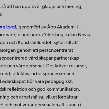
 så att han upplever glädje och mening,
r.
årdkonst
,
genomfört av Åbo Akademi i
ordnare, bland andra Yrkeshögskolan Novia,
den och Konstsamfundet, syftar till att
msorgen genom ett personcentrerat
ersoncentrerad vård skapar partnerskap
nde och vårdpersonal. Det kräver resurser,
und, effektiva arbetsprocesser och
 Ledarskapet bör vara pedagogiskt,
tisk reflektion och god kommunikation.
ning och arbetshälsa, vilket förbättrar
 och motiverar personalen att stanna i