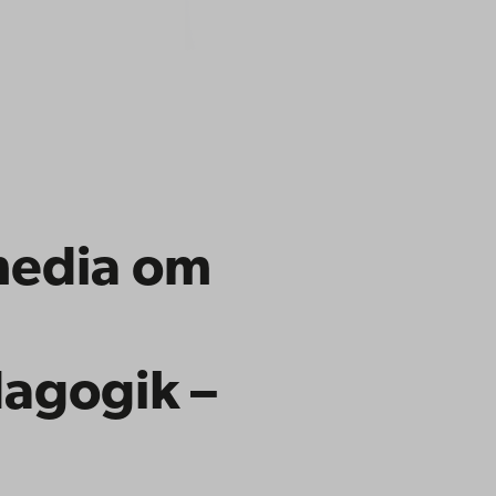
 media om
agogik –