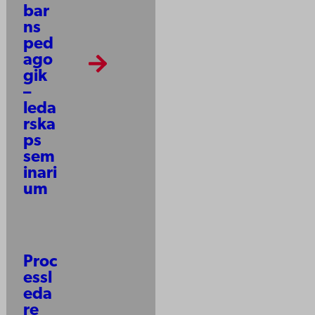
bar
ns
ped
ago
gik
–
leda
rska
ps
sem
inari
um
Proc
essl
eda
re