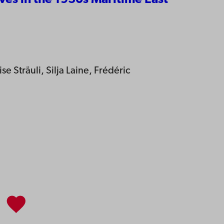
ves in the 1930s Maritime East
 Sträuli, Silja Laine, Frédéric