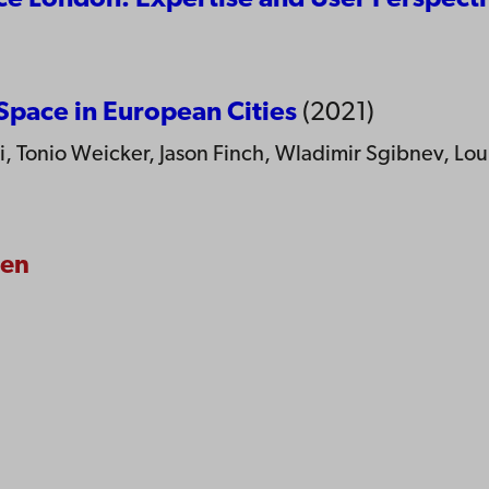
ce London: Expertise and User Perspecti
 Space in European Cities
(2021)
 Tonio Weicker, Jason Finch, Wladimir Sgibnev, Louise
len
ppgifter
lighet
dd