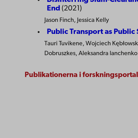
Disinterring Slum-Clearan
End
(2021)
Jason Finch, Jessica Kelly
Public Transport as Public
Tauri Tuvikene, Wojciech Kębłowski,
Dobruszkes, Aleksandra Ianchenko
Publikationerna i forskningsporta
Kontaktu
Åbo Akademi
Tillgäng
Domkyrkotorget 3
Datasky