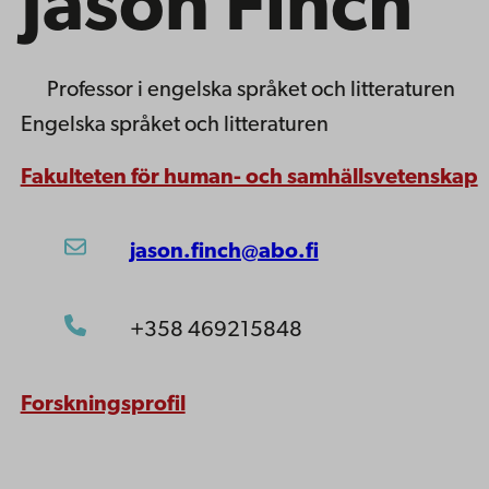
Jason Finch
Professor
i engelska språket och litteraturen
Engelska språket och litteraturen
Fakulteten för human- och samhällsvetenskap
jason.finch@abo.fi
+358 469215848
Forskningsprofil