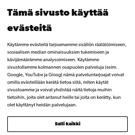
Jatkuva oppiminen
Tämä sivusto käyttää
Lahjoita Åbo Akademille
Liity alumniverkostoomme
evästeitä
Åbo Akademista
Intra
Käytämme evästeitä tarjoamamme sisällön räätälöimiseen,
sosiaalisen median ominaisuuksien tukemiseen ja
kävijämäärämme analysoimiseen. Käytämme
Facebook
Instagram
YouTube
LinkedIn
Blog
Snapchat
sivustollamme kolmannen osapuolen palveluja (esim.
Google, YouTube ja Giosg) nämä palveluntarjoajat voivat
omilla evästeillään kerätä tietoa siitä, miten käytät
sivustoamme ja voivat yhdistää näitä tietoja muihin
tietoihin, joita olet antanut heille tai joita on kerätty, kun
olet käyttänyt heidän palvelujaan.
Salli kaikki