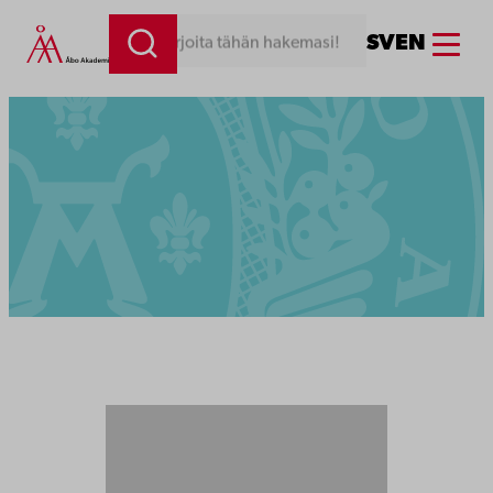
Menu
SV
EN
Kirjoita tähän hakemasi!