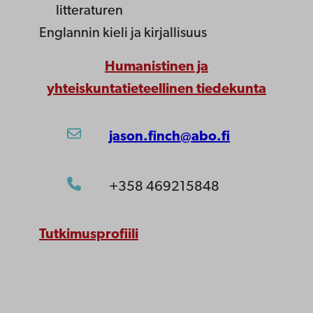
litteraturen
Englannin kieli ja kirjallisuus
Humanistinen ja
yhteiskuntatieteellinen tiedekunta
jason.finch@abo.fi
+358 469215848
Tutkimusprofiili