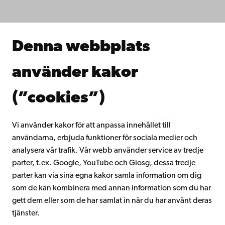
Forska hos oss
Samarbeta med oss
Åbo Akademis bibliotek
Denna webbplats
Kontinuerligt lärande
Donera till Åbo Akademi
använder kakor
Gå med i Åbo Akademis alumnnätverk
Om Åbo Akademi
(”cookies”)
Intranätet
Vi använder kakor för att anpassa innehållet till
användarna, erbjuda funktioner för sociala medier och
Facebook
Instagram
YouTube
LinkedIn
Blog
Snapchat
analysera vår trafik. Vår webb använder service av tredje
parter, t.ex. Google, YouTube och Giosg, dessa tredje
parter kan via sina egna kakor samla information om dig
som de kan kombinera med annan information som du har
gett dem eller som de har samlat in när du har använt deras
tjänster.