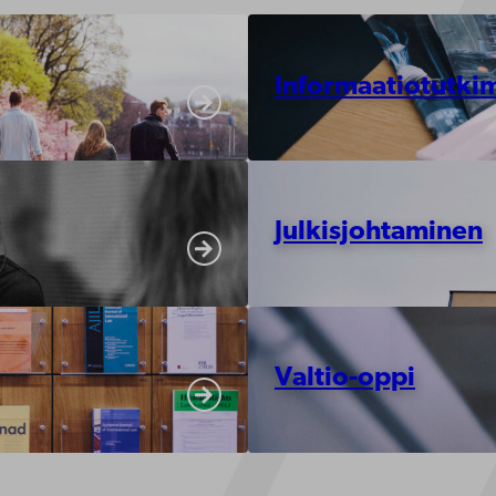
Informaatiotutki
Julkisjohtaminen
Valtio-oppi