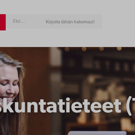
Kirjoita tähän hakemasi!
­kunta­tieteet­ 