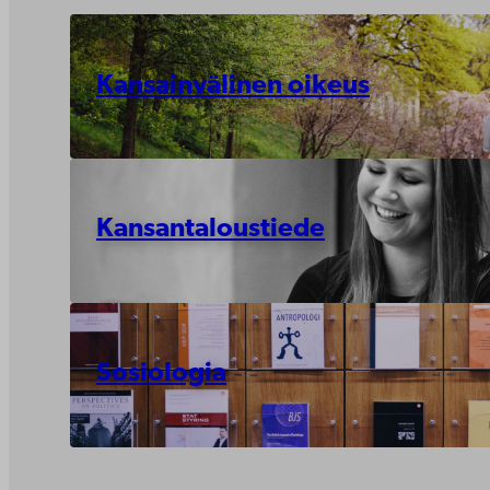
Kansainvälinen oikeus
Kansantaloustiede
Sosiologia