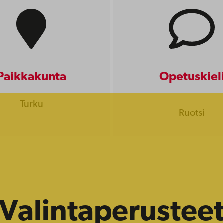
Paikkakunta
Opetuskiel
Turku
Ruotsi
Valintaperustee