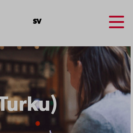
Menu
SV
(Turku)