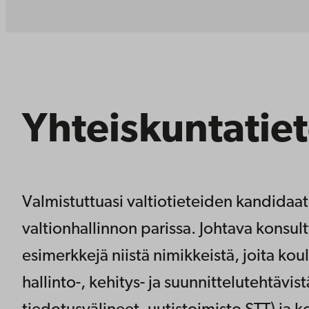
Yhteiskuntatiet
Valmistuttuasi valtiotieteiden kandidaati
valtionhallinnon parissa. Johtava konsultt
esimerkkejä niistä nimikkeistä, joita k
hallinto-, kehitys- ja suunnittelutehtävis