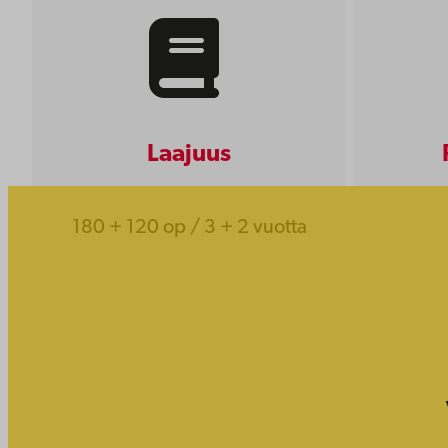
Laajuus
180 + 120 op / 3 + 2 vuotta