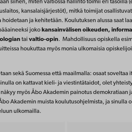
siihen, miten valtiossa hallinto toimii eri tasoilla (
laitos, kansalaisjärjestöt), mitkä toimijat osallistuv
a hoidetaan ja kehitetään. Koulutuksen alussa saat la
 pääaineeksi joko
kansainvälisen oikeuden, inform
iologian
tai
valtio-opin
. Mahdollisuus opiskella esim
uitteissa houkuttaa myös monia ulkomaisia opiskelij
etaan sekä Suomessa että maailmalla: osaat soveltaa it
nulla on kattavat kieli- ja viestintätaidot, olet yhteis
sessa näkyy myös Åbo Akademin painotus demokratiaan j
t Åbo Akademin muista koulutusohjelmista, ja sinulla 
eluun ulkomailla.