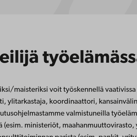
eilijä työelämäs
ksi/maisteriksi voit työskennellä vaativissa 
i, ylitarkastaja, koordinaattori, kansainvälin
oulutusohjelmastamme valmistuneilla työelä
tä (esim. ministeriöt, maahanmuuttovirasto, y