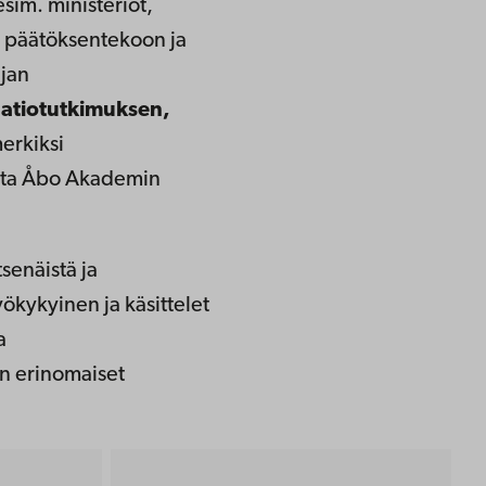
esim. ministeriöt,
at päätöksentekoon ja
ajan
aatiotutkimuksen,
erkiksi
oita Åbo Akademin
senäistä ja
työkykyinen ja käsittelet
a
on erinomaiset