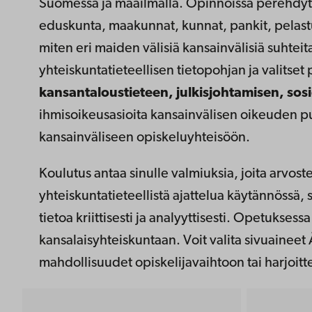
Suomessa ja maailmalla. Opinnoissa perehdytään 
eduskunta, maakunnat, kunnat, pankit, pelastus
miten eri maiden välisiä kansainvälisiä suhteit
yhteiskuntatieteellisen tietopohjan ja valitset
kansantaloustieteen, julkisjohtamisen, sos
ihmisoikeusasioita kansainvälisen oikeuden p
kansainväliseen opiskeluyhteisöön.
Koulutus antaa sinulle valmiuksia, joita arvost
yhteiskuntatieteellistä ajattelua käytännössä, si
tietoa kriittisesti ja analyyttisesti. Opetuk
kansalaisyhteiskuntaan. Voit valita sivuainee
mahdollisuudet opiskelijavaihtoon tai harjoitt