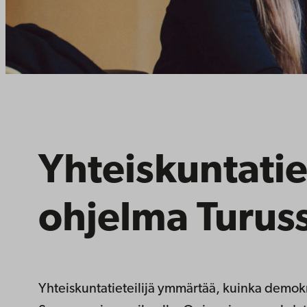
Yhteis­kunta­ti
ohjelma­ Turus
Yhteiskuntatieteilijä ymmärtää, kuinka demokra