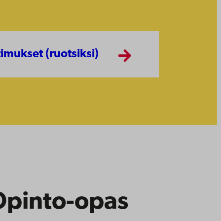
timukset (ruotsiksi)
n.abo.fi/sv/program/28878?
Opinto-opas