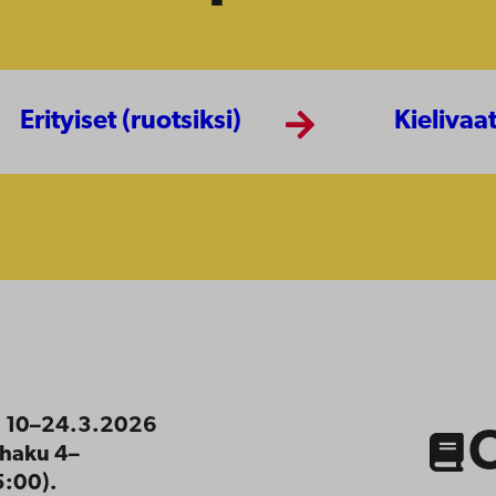
Erityiset (ruotsiksi)
Kielivaa
https://studiehandboke
period=2024-
2027
a 10–24.3.2026
tohaku 4–
5:00).