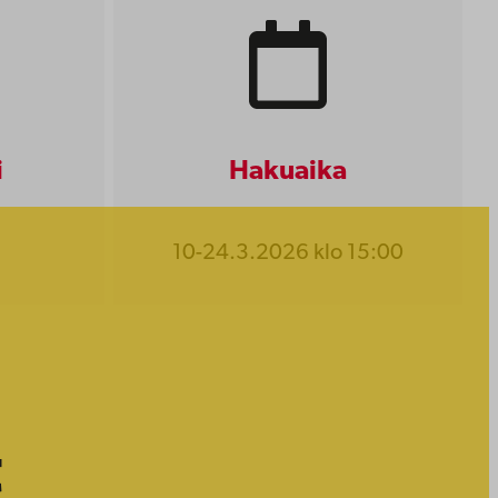
i
Hakuaika
10-24.3.2026 klo 15:00
t