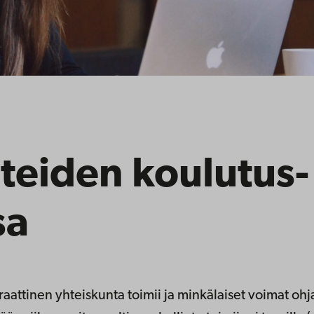
eteiden­ koulutus­
sa
attinen yhteiskunta toimii ja minkälaiset voimat ohja