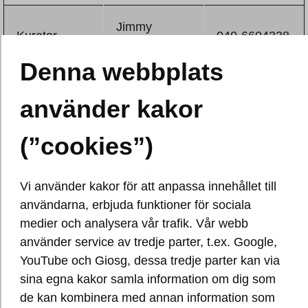
Jimmy
Kurator
040-6604338
Sandbacka
Denna webbplats
använder kakor
Compass
(”cookies”)
Group
Finland Oy
Vi använder kakor för att anpassa innehållet till
Köket
ovningsskola.
040-4811266
användarna, erbjuda funktioner för sociala
gymnasiet@c
medier och analysera vår trafik. Vår webb
ompass-
använder service av tredje parter, t.ex. Google,
group.fi
YouTube och Giosg, dessa tredje parter kan via
sina egna kakor samla information om dig som
Lassila &
Städning
de kan kombinera med annan information som
Tikanoja Ab