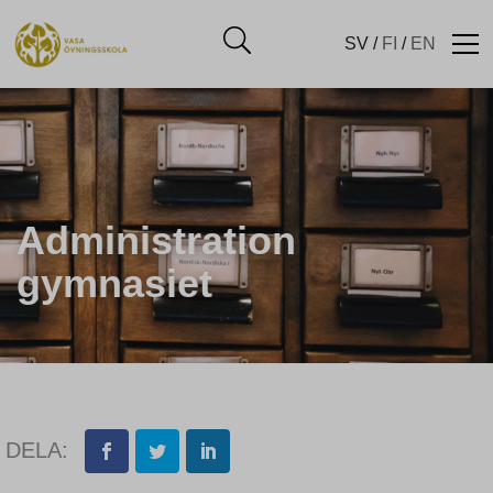
SV
/
FI
/
EN
Administration
gymnasiet
DELA: