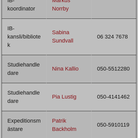
IB-
Markus
koordinator
Norrby
IB-
Sabina
kansli/bibliote
06 324 7678
Sundvall
k
Studiehandle
Nina Kallio
050-5512280
dare
Studiehandle
Pia Lustig
050-4141462
dare
Expeditionsm
Patrik
050-5910119
ästare
Backholm