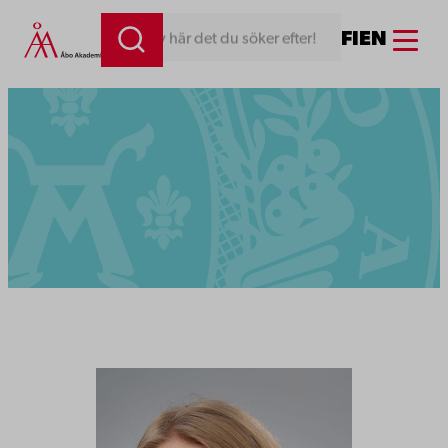
Menu
FI
EN
Skriv här det du söker efter!