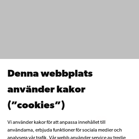
Kontaktuppgifter
Tillgänglighet
Dataskydd
IT-hjälp
Fakulteterna
Studera hos oss
Forska hos oss
Samarbeta med oss
Åbo Akademis bibliotek
Denna webbplats
Kontinuerligt lärande
Donera till Åbo Akademi
använder kakor
Gå med i Åbo Akademis alumnnätverk
Om Åbo Akademi
(”cookies”)
Intranätet
Vi använder kakor för att anpassa innehållet till
användarna, erbjuda funktioner för sociala medier och
Facebook
Instagram
YouTube
LinkedIn
Blog
Snapchat
analysera vår trafik. Vår webb använder service av tredje