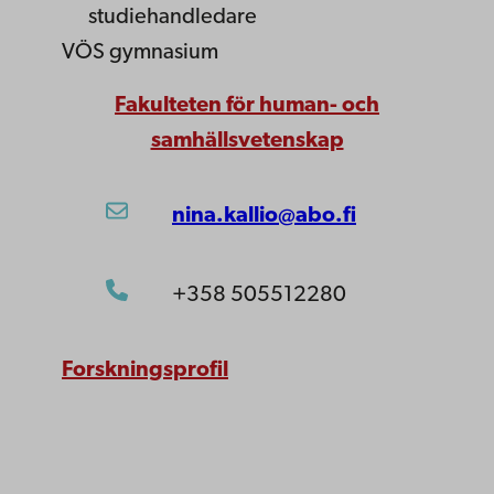
studiehandledare
VÖS gymnasium
Fakulteten för human- och
samhällsvetenskap
nina.kallio@abo.fi
+358 505512280
Forskningsprofil