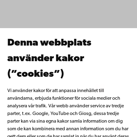
Fakulteterna
Studera hos oss
Forska hos oss
Samarbeta med oss
Åbo Akademis bibliotek
Denna webbplats
Kontinuerligt lärande
Donera till Åbo Akademi
använder kakor
Gå med i Åbo Akademis alumnnätverk
Om Åbo Akademi
(”cookies”)
Intranätet
Vi använder kakor för att anpassa innehållet till
användarna, erbjuda funktioner för sociala medier och
Facebook
Instagram
YouTube
LinkedIn
Blog
Snapchat
analysera vår trafik. Vår webb använder service av tredje
parter, t.ex. Google, YouTube och Giosg, dessa tredje
parter kan via sina egna kakor samla information om dig
som de kan kombinera med annan information som du har
gett dem eller som de har samlat in när du har använt deras