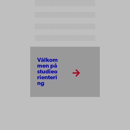
Välkom
men på
studieo
rienteri
ng