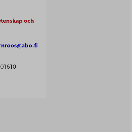
vetenskap och
rnroos@abo.fi
01610