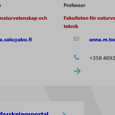
e
Professor
r naturvetenskap och
Fakulteten för natur
teknik
na.salo@abo.fi
anna.m.to
+358 4692
 forskningsportal