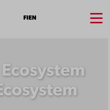
Menu
FI
EN
d Ecosystem
 Ecosystem