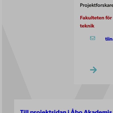
Projektforskar
Fakulteten fö
teknik
tii
Till projektsidan i Åbo Akademis