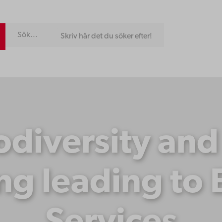
Skriv här det du söker efter!
diversity an
ng leading to