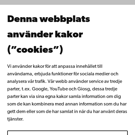
Samarbeta med oss
Åbo Akademis bibliotek
Denna webbplats
Kontinuerligt lärande
Donera till Åbo Akademi
använder kakor
Gå med i Åbo Akademis alumnnätverk
Om Åbo Akademi
(”cookies”)
Intranätet
Vi använder kakor för att anpassa innehållet till
användarna, erbjuda funktioner för sociala medier och
Facebook
Instagram
YouTube
LinkedIn
Blog
Snapchat
analysera vår trafik. Vår webb använder service av tredje
parter, t.ex. Google, YouTube och Giosg, dessa tredje
parter kan via sina egna kakor samla information om dig
som de kan kombinera med annan information som du har
gett dem eller som de har samlat in när du har använt deras
tjänster.