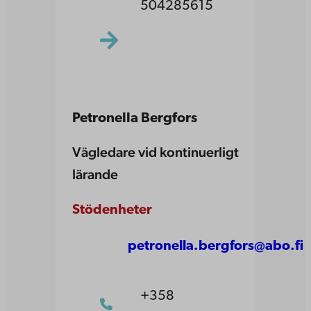
504285615
Petronella Bergfors
Vägledare vid kontinuerligt
lärande
Stödenheter
petronella.bergfors@abo.fi
+358