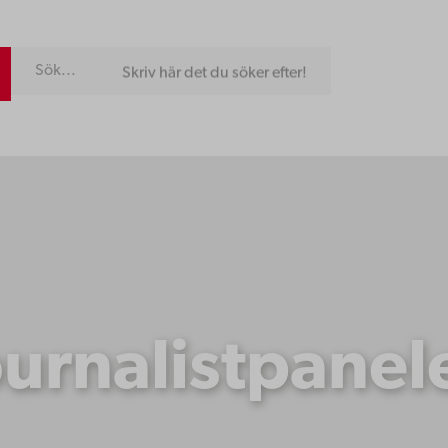
Skriv här det du söker efter!
ournalistpanel