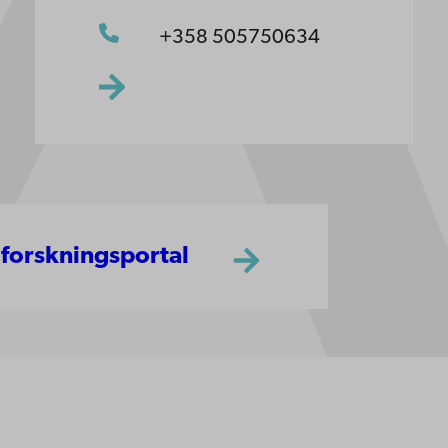
+358 505750634
 forskningsportal
ppgifter
lighet