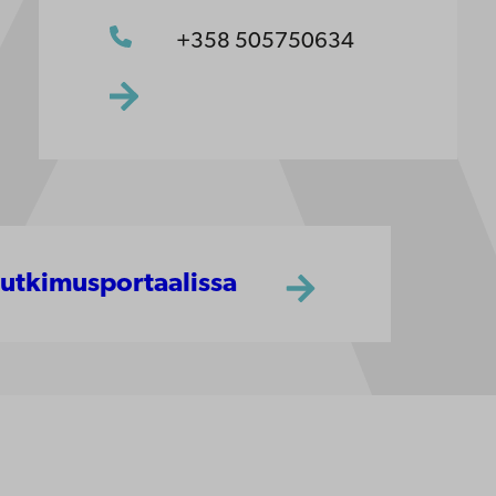
+358 505750634
tutkimusportaalissa
yttä
ttavuus