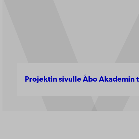
Projektin sivulle Åbo Akademin 
Ota yhte
Åbo Akademi
Saavute