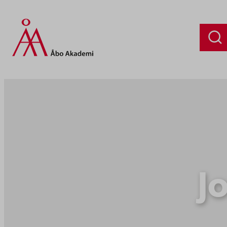
Siirry
sisältöön
J