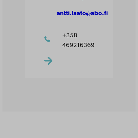
antti.laato@abo.fi
+358
469216369
Åbo Akademi