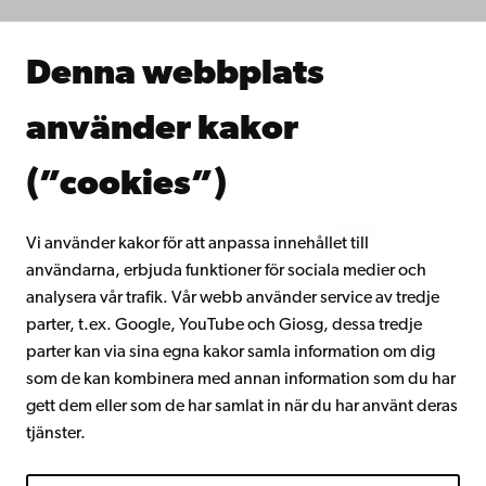
Samarbeta med oss
Åbo Akademis bibliotek
Denna webbplats
Kontinuerligt lärande
Donera till Åbo Akademi
använder kakor
Gå med i Åbo Akademis alumnnätverk
Om Åbo Akademi
(”cookies”)
Intranätet
Vi använder kakor för att anpassa innehållet till
användarna, erbjuda funktioner för sociala medier och
Facebook
Instagram
YouTube
LinkedIn
Blog
Snapchat
analysera vår trafik. Vår webb använder service av tredje
parter, t.ex. Google, YouTube och Giosg, dessa tredje
parter kan via sina egna kakor samla information om dig
som de kan kombinera med annan information som du har
gett dem eller som de har samlat in när du har använt deras
tjänster.