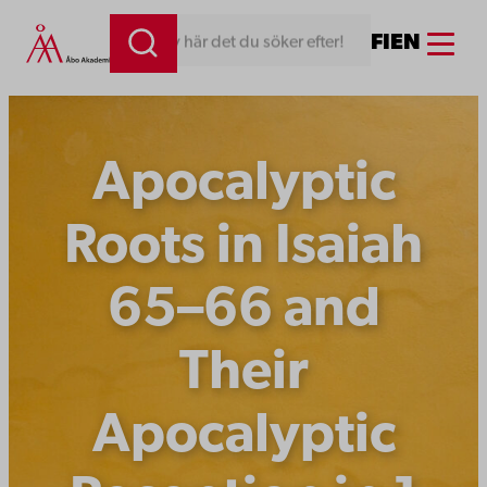
Hoppa
Menu
FI
EN
Skriv här det du söker efter!
till
innehåll
Apocalyptic
Roots in Isaiah
65–66 and
Their
Apocalyptic