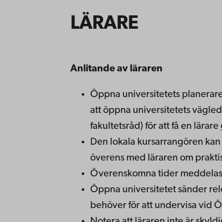
LÄRARE
Anlitande av läraren
Öppna universitetets planerare
att öppna universitetets vägle
fakultetsråd) för att få en lärare
Den lokala kursarrangören kan
överens med läraren om prakti
Överenskomna tider meddela
Öppna universitetet sänder rel
behöver för att undervisa vid Ö
Notera att läraren inte är skyl