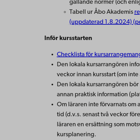
gällande normer (och enl
Tabell ur Åbo Akademis
re
(uppdaterad 1.8.2024) (p
Inför kursstarten
Checklista för kursarrangeman
Den lokala kursarrangören inf
veckor innan kursstart (om int
Den lokala kursarrangören bör 
annan praktisk information (pla
Om läraren inte förvarnats om
tid (d.v.s. senast två veckor fö
läraren en ersättning som mots
kursplanering.