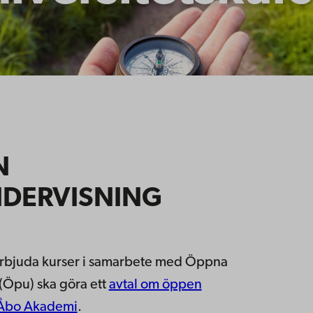
N
NDERVISNING
 erbjuda kurser i samarbete med Öppna
(Öpu) ska göra ett
avtal om öppen
 Åbo Akademi
.