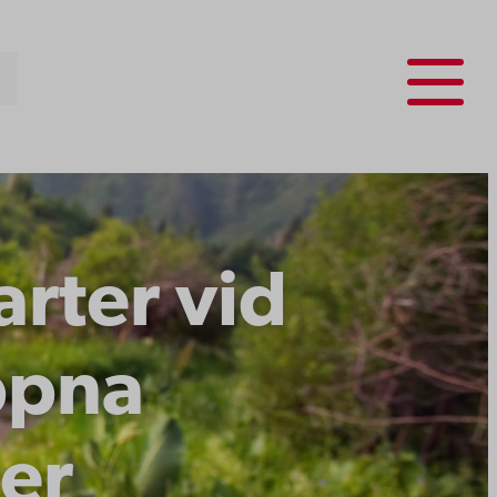
Menu
rter vid
ppna
ser