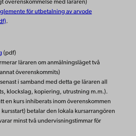
igt överenskommelse med läraren)
glemente för utbetalning av arvode
df)
.
g
(pdf)
ormerar läraren om anmälningsläget två
e annat överenskommits)
senast i samband med detta ge läraren all
ts, klockslag, kopiering, utrustning m.m.).
 att en kurs inhiberats inom överenskommen
re kursstart) betalar den lokala kursarrangören
varar minst två undervisningstimmar för