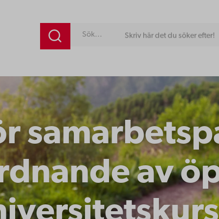
Skriv här det du söker efter!
ör samarbetspa
rdnande av ö
iversitetskur