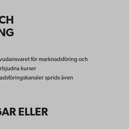
OCH
NG
uvudansvaret för marknadsföring och
erbjudna kurser
adsföringskanaler sprids även
AR ELLER