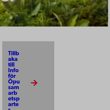
Tillb
aka
till
Info
för
Öpu
sam
arb
etsp
arte