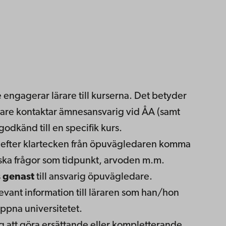
 engagerar lärare till kurserna. Det betyder
dare kontaktar ämnesansvarig vid ÅA (samt
 godkänd till en specifik kurs.
 efter klartecken från öpuvägledaren komma
ska frågor som tidpunkt, arvoden m.m.
s
genast
till ansvarig öpuvägledare.
evant information till läraren som han/hon
ppna universitetet.
dig att göra ersättande eller kompletterande