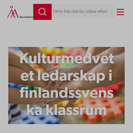
Hoppa
Menu
Skriv här det du söker efter!
till
innehåll
Kulturmedvet
et ledarskap i
finlandssvens
ka klassrum