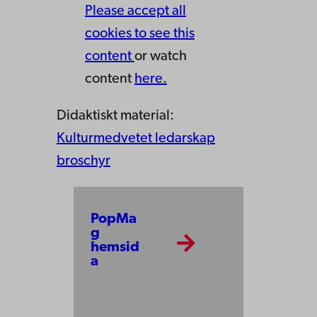
Please accept all
cookies to see this
content
or watch
content
here.
Didaktiskt material:
Kulturmedvetet ledarskap
broschyr
PopMa
g
hemsid
a