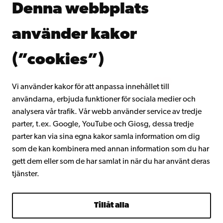
Denna webbplats
Kontinuerligt lärande
Donera till Åbo Akademi
använder kakor
Gå med i Åbo Akademis alumnnätverk
Om Åbo Akademi
(”cookies”)
Intranätet
Vi använder kakor för att anpassa innehållet till
användarna, erbjuda funktioner för sociala medier och
Facebook
Instagram
YouTube
LinkedIn
Blog
Snapchat
analysera vår trafik. Vår webb använder service av tredje
parter, t.ex. Google, YouTube och Giosg, dessa tredje
parter kan via sina egna kakor samla information om dig
som de kan kombinera med annan information som du har
gett dem eller som de har samlat in när du har använt deras
tjänster.
Tillåt alla