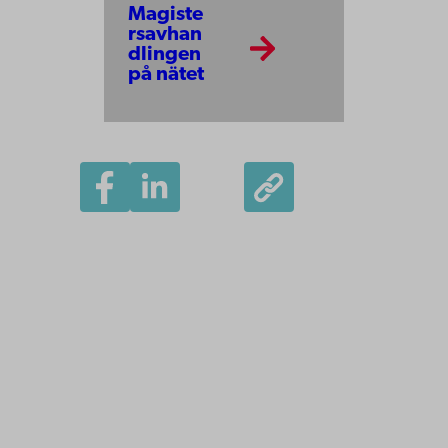
Magiste
rsavhan
dlingen
på nätet
Åbo Akademi
Domkyrkotorget 3
20500 Åbo