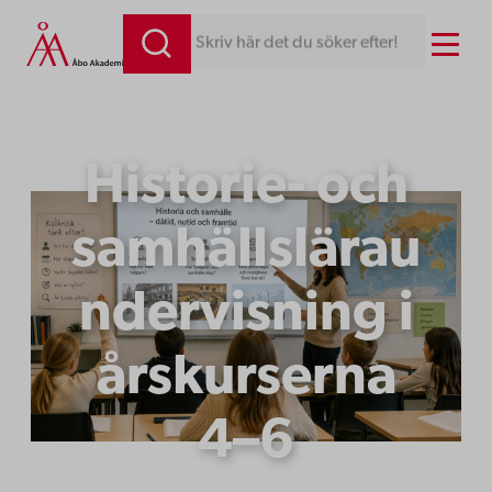
Hoppa
Menu
Skriv här det du söker efter!
till
innehåll
Historie- och
samhällslärau
ndervisning i
årskurserna
4–6