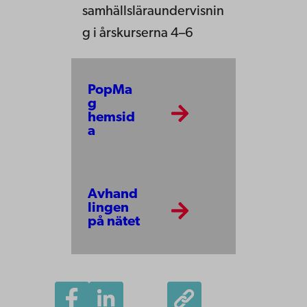
samhällsläraundervisnin
g i årskurserna 4–6
PopMa
g
hemsid
a
L
Avhand
i
lingen
n
på nätet
k
t
o
r