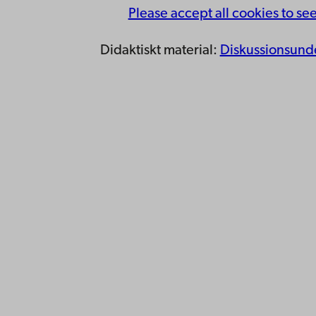
Please accept all cookies to se
Didaktiskt material:
Diskussionsunde
Kontaktu
Åbo Akademi
Tillgäng
Domkyrkotorget 3
Datasky
20500 Åbo
IT-hjälp
Fakultet