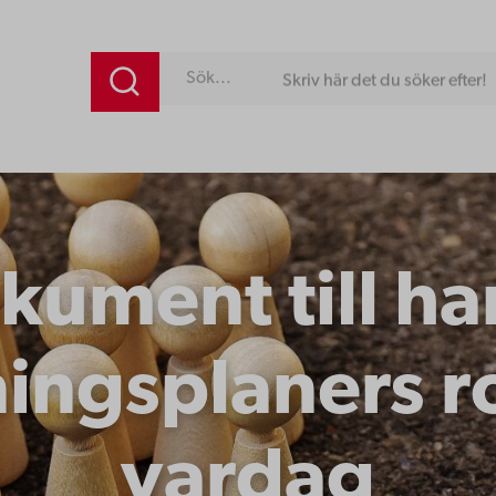
Skriv här det du söker efter!
kument till ha
ngsplaners rol
vardag