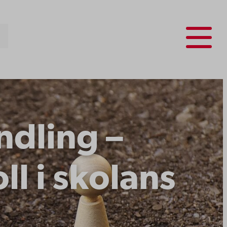
Menu
ndling –
l i skolans