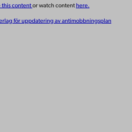
e this content
or watch content
here.
rlag för uppdatering av antimobbningsplan
ppgifter
lighet
dd
Facebook
Instagram
YouTube
LinkedIn
Blog
Snapchat
erna