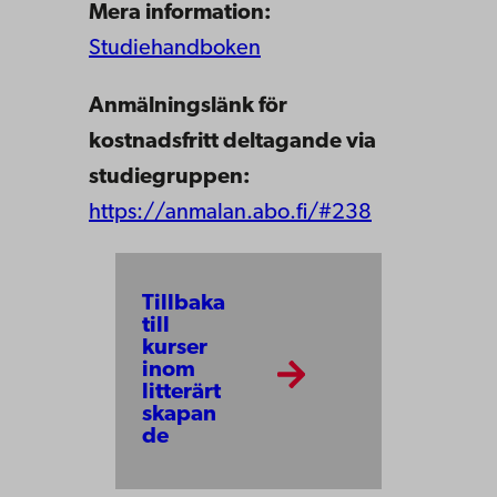
Mera information:
Studiehandboken
Anmälningslänk för
kostnadsfritt deltagande via
studiegruppen:
https://anmalan.abo.fi/#238
Tillbaka
till
kurser
inom
litterärt
skapan
de