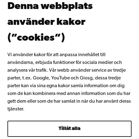
Denna webbplats
Kontinuerligt lärande
Donera till Åbo Akademi
använder kakor
Gå med i Åbo Akademis alumnnätverk
Om Åbo Akademi
(”cookies”)
Intranätet
Vi använder kakor för att anpassa innehållet till
användarna, erbjuda funktioner för sociala medier och
Facebook
Instagram
YouTube
LinkedIn
Blog
Snapchat
analysera vår trafik. Vår webb använder service av tredje
parter, t.ex. Google, YouTube och Giosg, dessa tredje
parter kan via sina egna kakor samla information om dig
som de kan kombinera med annan information som du har
gett dem eller som de har samlat in när du har använt deras
tjänster.
Tillåt alla