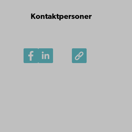
Kontaktpersoner
Åbo Akademi
Domkyrkotorget 3
20500 Åbo