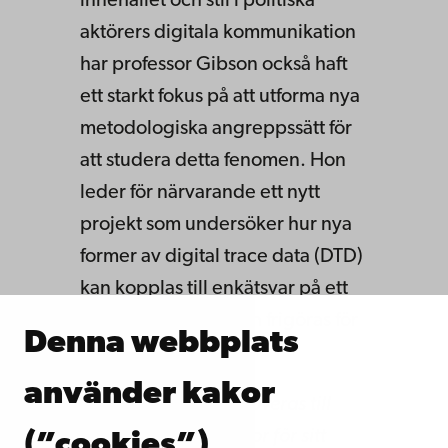
innehållet och stil i politiska
aktörers digitala kommunikation
har professor Gibson också haft
ett starkt fokus på att utforma nya
metodologiska angreppssätt för
att studera detta fenomen. Hon
leder för närvarande ett nytt
projekt som undersöker hur nya
former av digital trace data (DTD)
kan kopplas till enkätsvar på ett
etiskt korrekt sätt och frigöras för
Denna webbplats
sekundäranalys.
använder kakor
Rachel Gibson promoveras till
politices hedersdoktor för sitt
(”cookies”)