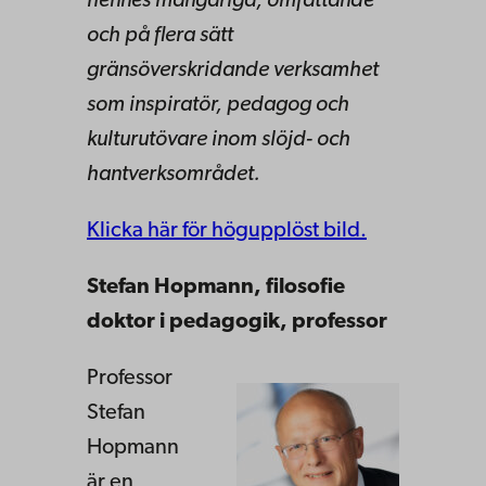
hennes mångåriga, omfattande
och på flera sätt
gränsöverskridande verksamhet
som inspiratör, pedagog och
kulturutövare inom slöjd- och
hantverksområdet.
Klicka här för högupplöst bild.
Stefan
Hopmann
, filosofie
doktor i pedagogik, professor
Professor
Stefan
Hopmann
är en