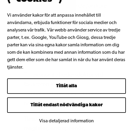
arbete som framstående forskare
inom politisk kommunikation, val
Vi använder kakor för att anpassa innehållet till
användarna, erbjuda funktioner för sociala medier och
och väljarbeteende, och för sina
analysera vår trafik. Vår webb använder service av tredje
omfattande kontakter med
parter, t.ex. Google, YouTube och Giosg, dessa tredje
statsvetare vid Åbo Akademi.
parter kan via sina egna kakor samla information om dig
som de kan kombinera med annan information som du har
Klicka här för högupplöst bild.
gett dem eller som de har samlat in när du har använt deras
tjänster.
Till ekonomie hedersdoktor vid
fakulteten för
Tillåt alla
samhällsvetenskaper, ekonomi
och juridik promoveras:
Tillåt endast nödvändiga kakor
Timo Ketonen,
ekonomie
Visa detaljerad information
magister, entreprenör,