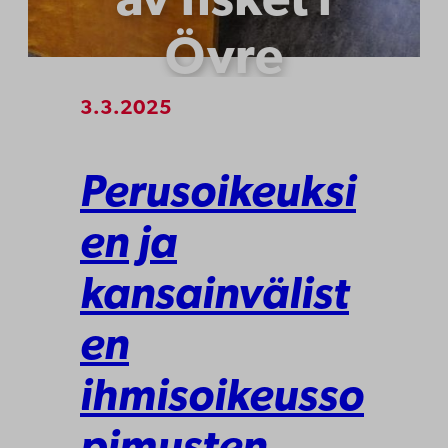
av fisket i
Övre
Lappland
3.3.2025
Perusoikeuksi
en ja
kansainvälist
en
ihmisoikeusso