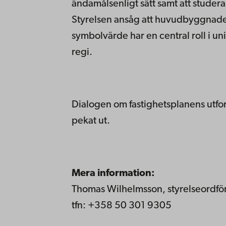
ändamålsenligt sätt samt att studer
Styrelsen ansåg att huvudbyggnaden
symbolvärde har en central roll i un
regi.
Dialogen om fastighetsplanens utform
pekat ut.
Mera information:
Thomas Wilhelmsson, styrelseordf
tfn: +358 50 301 9305