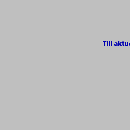
Till aktu
Kontaktu
Åbo Akademi
Tillgäng
Domkyrkotorget 3
Datasky
20500 Åbo
IT-hjälp
Fakultet