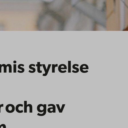
is styrelse
r
och
gav