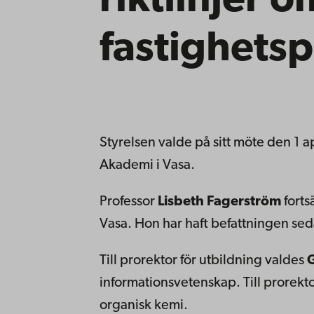
riktlinjer o
fastighets
Styrelsen valde på sitt möte den 1 a
Akademi i Vasa.
Professor
Lisbeth Fagerström
forts
Vasa. Hon har haft befattningen se
Till prorektor för utbildning valdes
G
informationsvetenskap. Till prorekto
organisk kemi.