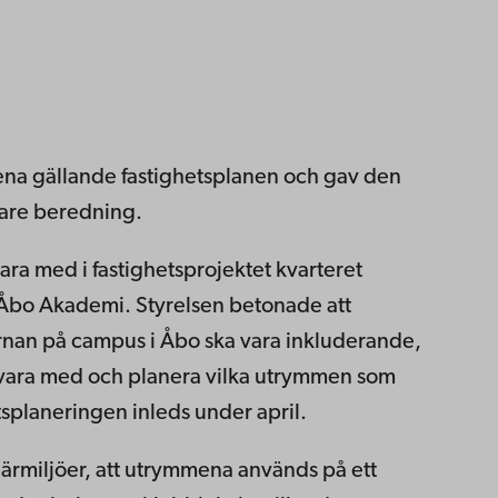
dena gällande fastighetsplanen och gav den
dare beredning.
vara med i fastighetsprojektet kvarteret
ör Åbo Akademi. Styrelsen betonade att
rnan på campus i Åbo ska vara inkluderande,
 vara med och planera vilka utrymmen som
splaneringen inleds under april.
ärmiljöer, att utrymmena används på ett