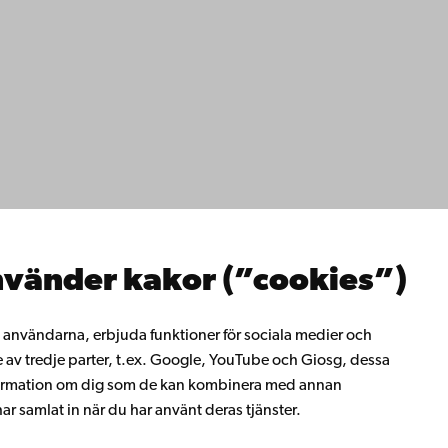
ppgifter
lighet
dd
Facebook
Instagram
YouTube
LinkedIn
Blog
Snapchat
erna
hos oss
os oss
ta med oss
emis bibliotek
vänder kakor (”cookies”)
rligt lärande
ill Åbo Akademi
i Åbo Akademis
ll användarna, erbjuda funktioner för sociala medier och
tverk
e av tredje parter, t.ex. Google, YouTube och Giosg, dessa
 Akademi
information om dig som de kan kombinera med annan
t
r samlat in när du har använt deras tjänster.