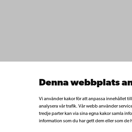
Kontaktu
Åbo Akademi
Tillgäng
Domkyrkotorget 3
Datasky
20500 Åbo
IT-hjälp
Fakultet
Studera 
Åbo Akademi i Vasa
Forska h
Strandgatan 2
Samarbe
65100 Vasa
Åbo Akad
Denna webbplats an
Kontinue
Växel
Donera t
Gå med 
+358 2 215 31
Vi använder kakor för att anpassa innehållet ti
alumnnä
analysera vår trafik. Vår webb använder servic
Om Åbo
tredje parter kan via sina egna kakor samla 
Intranäte
information som du har gett dem eller som de ha