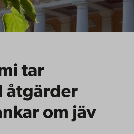
i tar
ll åtgärder
ankar om jäv