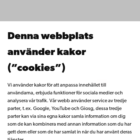
Studera hos oss
Forska hos oss
Samarbeta med oss
Åbo Akademis bibliotek
Denna webbplats
Kontinuerligt lärande
Donera till Åbo Akademi
använder kakor
Gå med i Åbo Akademis alumnnätverk
Om Åbo Akademi
(”cookies”)
Intranätet
Vi använder kakor för att anpassa innehållet till
användarna, erbjuda funktioner för sociala medier och
Facebook
Instagram
YouTube
LinkedIn
Blog
Snapchat
analysera vår trafik. Vår webb använder service av tredje
parter, t.ex. Google, YouTube och Giosg, dessa tredje
parter kan via sina egna kakor samla information om dig
som de kan kombinera med annan information som du har
gett dem eller som de har samlat in när du har använt deras