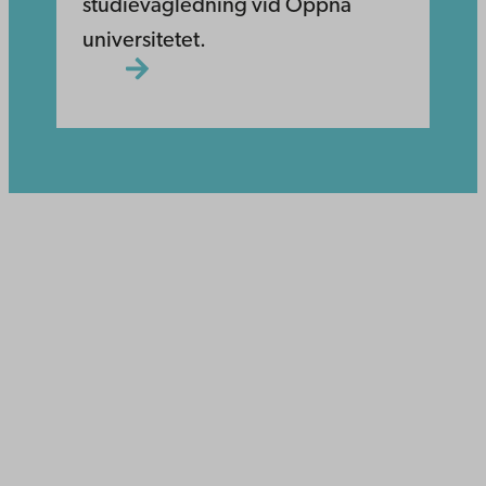
studievägledning vid Öppna
universitetet.
Åbo Akademi
Domkyrkotorget 3
20500 Åbo
Åbo Akademi i Vasa
Strandgatan 2
65100 Vasa