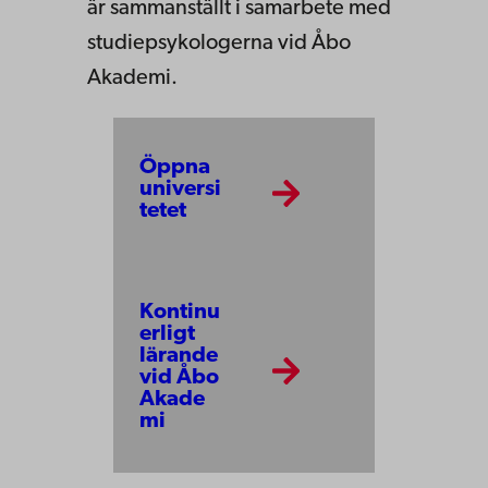
är sammanställt i samarbete med
studiepsykologerna vid Åbo
Akademi.
Öppna
universi
tetet
Kontinu
erligt
lärande
vid Åbo
Akade
mi